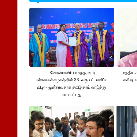
மனோன்மணியம் சுந்தரனார்
மத்திய 
பல்கலைக்கழகத்தின் 33 -வது பட்டமளிப்பு
கசிவு ம
விழா- மூன்றாவதாக தமிழ் தாய் வாழ்த்து
பாடப்பட்டது