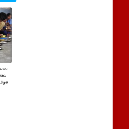
ெயரை
ணவு
தமிழக