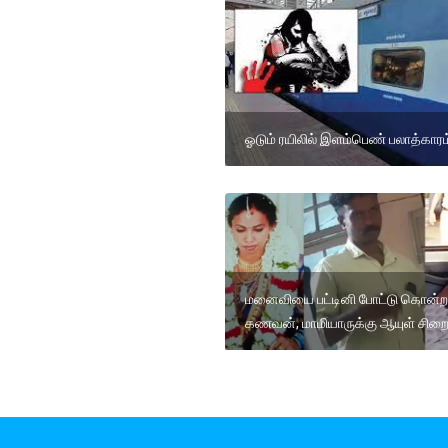
ஓடும் ரயிலில் இளம்பெண் பலாத்காரம
மனைவியை பட்டினி போட்டு கொன்ற
கணவன், மாமியாருக்கு ஆயுள் சிற