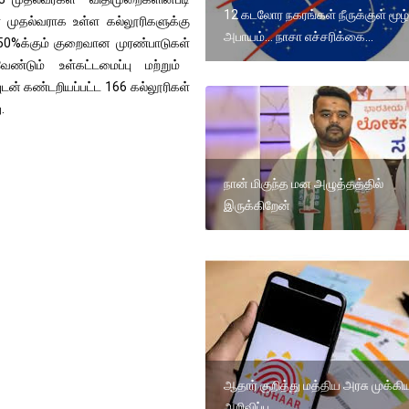
12 கடலோர நகரங்கள் நீருக்குள் மூழ்
ை முதல்வராக உள்ள கல்லூரிகளுக்கு
அபாயம்... நாசா எச்சரிக்கை...
 50%க்கும் குறைவான முரண்பாடுகள்
ேண்டும் உள்கட்டமைப்பு மற்றும்
டன் கண்டறியப்பட்ட 166 கல்லூரிகள்
.
நான் மிகுந்த மன அழுத்தத்தில்
இருக்கிறேன்
ஆதார் குறித்து மத்திய அரசு முக்கி
அறிவிப்பு