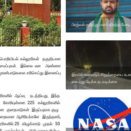
பிரஜ்வல் குறித்து மனம் திறந்த மோடி
25 பொறியியல் கல்லூரிகள் தகுதியான
கட்டமைப்புகள் இல்லை என அண்ணா
் முரண்பாடுகளை சரிசெய்து இணைப்பு
இரவில் உலாவரும் சிறுத்தையை கூண
வைத்து பிடிக்க நடவடிக்கை
ிகளில் ஆய்வு நடத்தியது. இந்த
பு கோரியுள்ளன. 225 கல்லூரிகளில்
ிகமான குறைபாடுகள் இருப்பதாக குழு
குறைவான ஆசிரியர்களே இருந்தனர்,
ூரிகளில் 25 விழுக்காடு முதல் 50
23 முதல்வர்கள் விதிமுறைகளின்படி