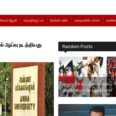
கிரைம் நியூஸ்
தொழில்நுட்பம்
கேள்வி பதில்
கதைகளின் பக்கம்
வணிகம
் ஆய்வு நடத்தியது
Random Posts
மாநகராட்சி கூட்டத்தில் கைகலப்பு.. 3
கவுன்சிலர்கள் மீது வழக்குப்பதிவு