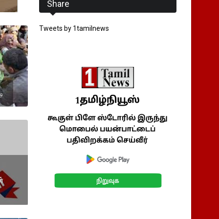
Share
Tweets by 1tamilnews
டி
ர்