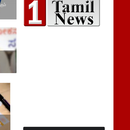
கும்
ய