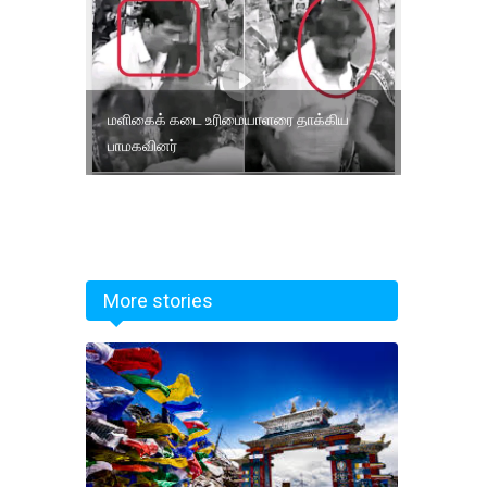
மளிகைக் கடை உரிமையாளரை தாக்கிய
பாமகவினர்
More stories