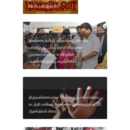
தேசிய விருதுகள்
இலங்கை தமிழர் மறுவாழ்வு முகாமில்
புதிதாக கட்டப்பட்டுள்ள வீடுகளை
முதலமைச்சர் மு க ஸ்டாலின்
பயனாளிகளுக்கு வழங்கினார்.
திருவண்ணாமலை 10 ம் வகுப்பு மாணவியை
கடத்தி பாலியல் தொல்லை-இளைஞருக்கு 20
ஆண்டுகள் சிறை.