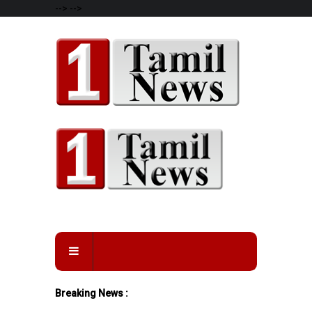
-->
-->
Breaking News :