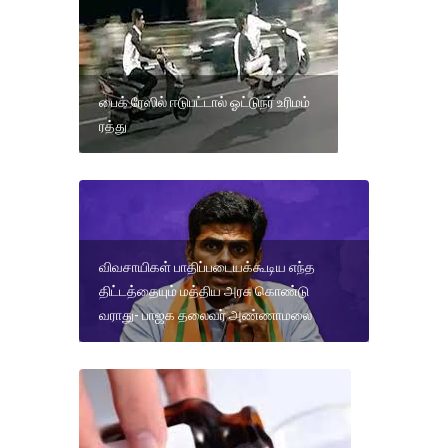
பைக் ரேஸில் ஈடுபட்டால் ஓட்டுநர் உரிமம்
ரத்து
விவசாயிகள் பாதிப்படையக்கூடிய எந்த
திட்டத்தையும் மத்திய அரசு கொண்டு
வராது- பாஜக தலைவர் அண்ணாமலை