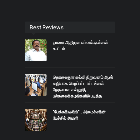
Best Reviews
நாளை அதிமுக எம்.எல்.ஏ.க்கள்
கூட்டம்.
தொலைதூர கல்வி நிறுவனம்,ஆன்
வழியாக பெறப்பட்ட பட்டங்கள்
நேரடியாக கல்லூரி,
பல்கலைக்கழங்களில் படித்த
பட்டங்களுக்கு இணையானது
"பேக்கரி டீலிங்".. அமைச்சரின்
பேச்சில் அமளி