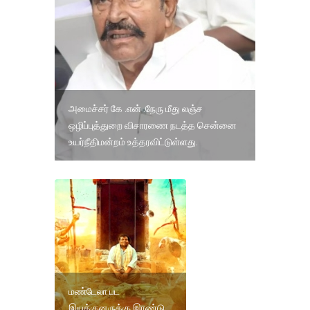
அமைச்சர் கே .என் .நேரு மீது லஞ்ச
ஒழிப்புத்துறை விசாரணை நடத்த சென்னை
உயர்நீதிமன்றம் உத்தரவிட்டுள்ளது.
மண்டேலா பட
இயக்குனருக்கு இரண்டு