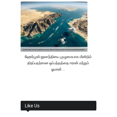
ஹோர்முஸ் ஜலசந்தியை முழுமையாக மீண்டும்
திறப்பதற்கான ஒப்பந்தத்தை ஈரான் மற்றும்
ஓமான் ...
Like Us