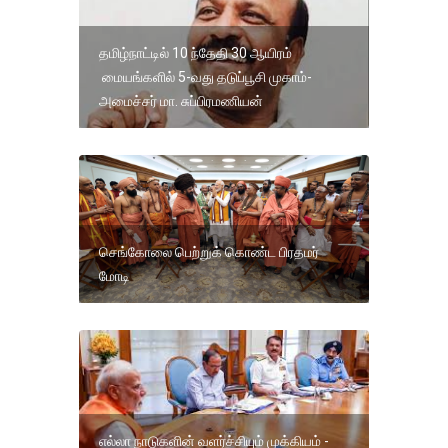
தமிழ்நாட்டில் 10 ந்தேதி 30 ஆயிரம்
மையங்களில் 5-வது தடுப்பூசி முகாம்-
அமைச்சர் மா. சுப்பிரமணியன்
செங்கோலை பெற்றுக் கொண்ட பிரதமர்
மோடி
எல்லா நாடுகளின் வளர்ச்சியும் முக்கியம் -