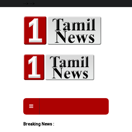
-->
-->
Breaking News :