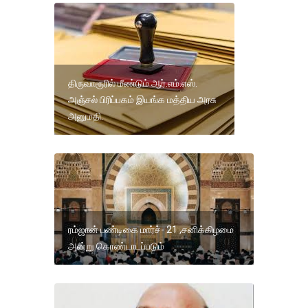
திருவாரூரில் மீண்டும் ஆர்.எம்.எஸ்.
அஞ்சல் பிரிப்பகம் இயங்க மத்திய அரசு
அனுமதி.
ரம்ஜான் பண்டிகை மார்ச்- 21 ,சனிக்கிழமை
அன்று கொண்டாடப்படும்