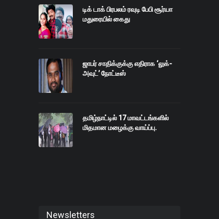
டிக் டாக் பிரபலம் ரவுடி பேபி சூர்யா
மதுரையில் கைது
ஜாபர் சாதிக்குக்கு எதிராக ‘லுக்-
அவுட்’ நோட்டீஸ்
தமிழ்நாட்டில் 17 மாவட்டங்களில்
மிதமான மழைக்கு வாய்ப்பு.
Newsletters