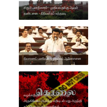
சிறுமி பலாத்காரம் - முதியவருக்கு ஆயுள்
தண்டனை - நீதிமன்றம் உத்தரவு .
நிவாரணப் பணிகள் - முதல்வர் ஆலோசனை
வழக்கறிஞரை படுகொலை செய்து
அருகிலேயே அமர்ந்து கறியுடன் மது அருந்தி
தப்பியோடிய குற்றவாளிகள்.