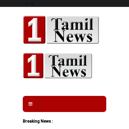
-->
-->
Breaking News :