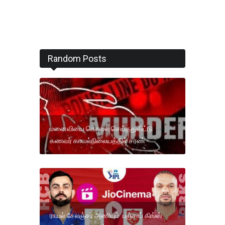
Random Posts
மனைவியை கொலை செய்ததுவிட்டு
கணவர் காவல்நிலையத்தில் சரண்
ராயல் சேலஞ்சர் அணியும் பஞ்சாப் கிங்ஸ்