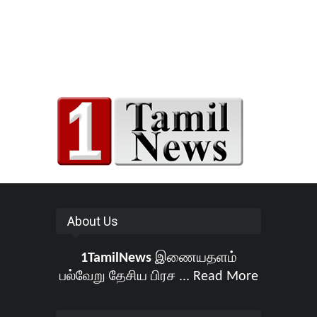
About Us
1TamilNews
இணையதளம்
பல்வேறு தேசிய பிரச ...
Read More