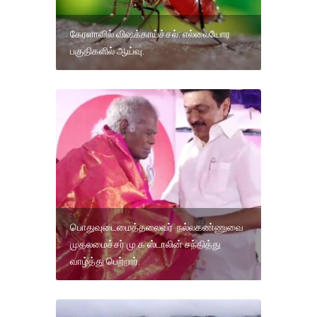
கேரளாவில் விஷக்காய்ச்சல்: எல்லையோர
பகுதிகளில் ஆய்வு.
பொதுவுடைமைத்தலைவர் நல்லகண்ணுவை
முதலமைச்சர் மு க ஸ்டாலின் சந்தித்து
வாழ்த்து பெற்றார்.