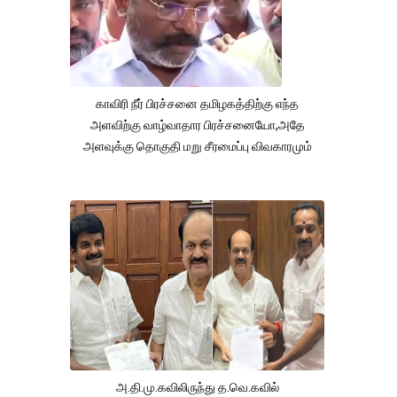
காவிரி நீர் பிரச்சனை தமிழகத்திற்கு எந்த
அளவிற்கு வாழ்வாதார பிரச்சனையோ,அதே
அளவுக்கு தொகுதி மறு சீரமைப்பு விவகாரமும்
அ.தி.மு.கவிலிருந்து த.வெ.கவில்