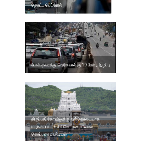
தொட்ட பெட்ரோல்
போக்குவரத்து நெரிசலால் ரூ.19 கோடி இழப்பு
திருப்பதி கோவிலுக்கு நன்கொடையாக
வழங்கப்பட்ட 60 கிலோ எடையிலான
கொப்பரை உண்டியல்