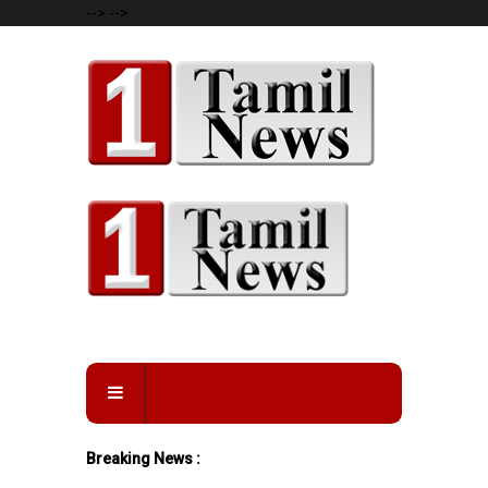
-->
-->
Breaking News :