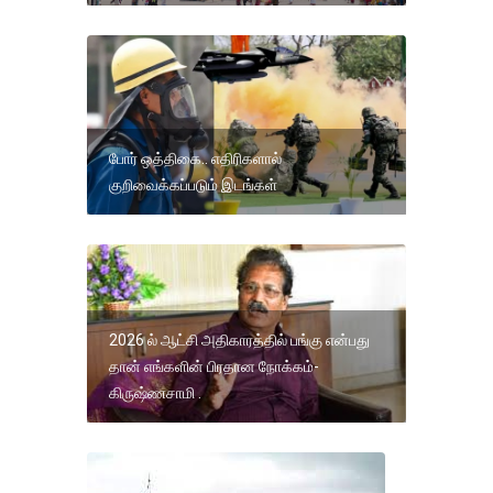
போர் ஒத்திகை.. எதிரிகளால்
குறிவைக்கப்படும் இடங்கள்
2026 ல் ஆட்சி அதிகாரத்தில் பங்கு என்பது
தான் எங்களின் பிரதான நோக்கம்-
கிருஷ்ணசாமி .