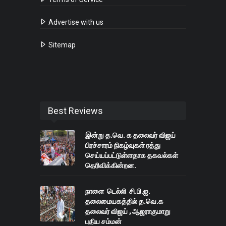
Advertise with us
Sitemap
Best Reviews
இன்று த.வெ. க தலைவர் விஜய்
பிரச்சாரம் நிகழ்வுகள் ரத்து
செய்யப்பட்டுள்ளதாக தகவல்கள்
தெரிவிக்கின்றன.
நாளை டெல்லி சி.பி.ஐ.
தலைமையகத்தில் த.வெ.க
தலைவர் விஜய் , ஆஜராகுமாறு
புதிய சம்மன்