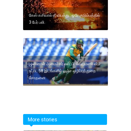
கேஸ் கசிவால் தீ விபத்து.. ஒரே குடும்பத்தில்
3 பேர் பலி.
முன்னாள் அமைச்சர் எஸ். பி. வேலுமணி வீடு
உட்பட 58 இடங்களில் லஞ்ச ஒழிப்புத்துறை
சோதனை
More stories