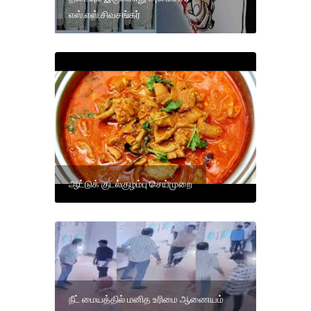
எஸ்.எஸ்.சிவசங்கர்
ஆட்டுக் குடல்குழம்பு செய்முறை
நீட் மையத்தில் மனித உரிமை ஆணையம்