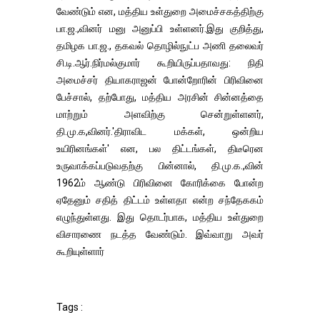
வேண்டும் என, மத்திய உள்துறை அமைச்சகத்திற்கு
பா.ஜ.,வினர் மனு அனுப்பி உள்ளனர்.இது குறித்து,
தமிழக பா.ஜ., தகவல் தொழில்நுட்ப அணி தலைவர்
சி.டி.ஆர்.நிர்மல்குமார் கூறியிருப்பதாவது: நிதி
அமைச்சர் தியாகராஜன் போன்றோரின் பிரிவினை
பேச்சால், தற்போது, மத்திய அரசின் சின்னத்தை
மாற்றும் அளவிற்கு சென்றுள்ளனர்,
தி.மு.க,வினர்.'திராவிட மக்கள், ஒன்றிய
உயிரினங்கள்' என, பல திட்டங்கள், திடீரென
உருவாக்கப்படுவதற்கு பின்னால், தி.மு.க.,வின்
1962ம் ஆண்டு பிரிவினை கோரிக்கை போன்ற
ஏதேனும் சதித் திட்டம் உள்ளதா என்ற சந்தேககம்
எழுந்துள்ளது. இது தொடர்பாக, மத்திய உள்துறை
விசாரணை நடத்த வேண்டும். இவ்வாறு அவர்
கூறியுள்ளார்
Tags :