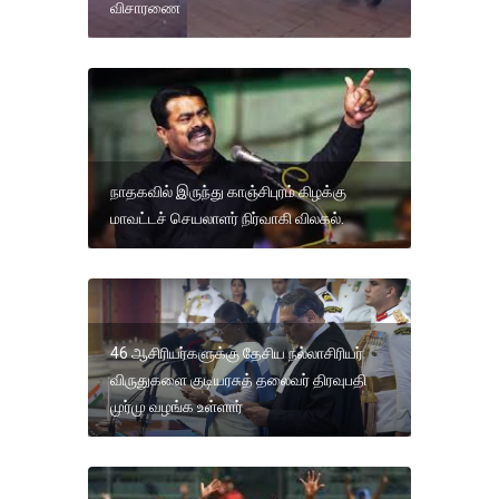
விசாரணை
நாதகவில் இருந்து காஞ்சிபுரம் கிழக்கு
மாவட்டச் செயலாளர் நிர்வாகி விலகல்.
46 ஆசிரியர்களுக்கு தேசிய நல்லாசிரியர்
விருதுகளை குடியரசுத் தலைவர் திரவுபதி
முர்மு வழங்க உள்ளார்