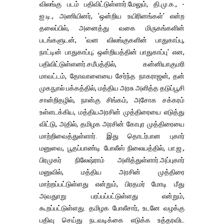
விலங்கு படம் பதிவிட்டுள்ளார்.மேலும், தி.மு.க., -
ஐ.டி., அணியினர், 'ஒன்றிய உயிரினங்கள்' என்ற
தலைப்பில், அனைத்து வகை மிருகங்களின்
படங்களுடன், 'வன விலங்குகளின் பாதுகாப்பு,
நாட்டின் பாதுகாப்பு; ஒன்றியத்தின் பாதுகாப்பு' என,
பதிவிட்டுள்ளனர்.சமீபத்தில், கன்னியாகுமரி
மாவட்டம், தோவாளையை சேர்ந்த நாகராஜன், தன்
முகநுால் பக்கத்தில், மத்திய அரசு அளித்த தடுப்பூசி
சான்றிதழில், நான்கு சிங்கம், அசோக சக்கரம்
உள்ளடக்கிய, மத்தியஅரசின் முத்திரையை எடுத்து
விட்டு, அதில், தமிழக அரசின் கோபுர முத்திரையை
மாற்றிவைத்துள்ளார். இது தொடர்பான புகார்
மனுவை, பூதப்பாண்டி போலீஸ் நிலையத்தில், பா.ஜ.,
பிரமுகர் நிலேஷ்ராம் அளித்துள்ளார்.அப்புகார்
மனுவில், மத்திய அரசின் முத்திரை
மாற்றப்பட்டுள்ளது என்றும், பிரதமர் மோடி மீது
அவதுாறு பரப்பப்பட்டுள்ளது என்றும்,
கூறப்பட்டுள்ளது. தமிழக போலீசார், உடனே வழக்கு
பதிவு செய்து நடவடிக்கை எடுக்க உத்தரவிட