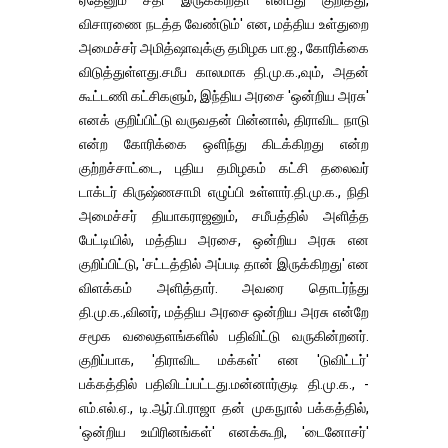
ஏதேனும் சதி இருக்கிறதா என்பது குறித்து,
விசாரணை நடத்த வேண்டும்' என, மத்திய உள்துறை
அமைச்சர் அமித்ஷாவுக்கு தமிழக பா.ஜ., கோரிக்கை
விடுத்துள்ளது.சமீப காலமாக தி.மு.க.,வும், அதன்
கூட்டணி கட்சிகளும், இந்திய அரசை 'ஒன்றிய அரசு'
எனக் குறிப்பிட்டு வருவதன் பின்னால், திராவிட நாடு
என்ற கோரிக்கை ஒளிந்து கிடக்கிறது என்ற
குற்றச்சாட்டை, புதிய தமிழகம் கட்சி தலைவர்
டாக்டர் கிருஷ்ணசாமி எழுப்பி உள்ளார்.தி.மு.க., நிதி
அமைச்சர் தியாகராஜனும், சமீபத்தில் அளித்த
பேட்டியில், மத்திய அரசை, ஒன்றிய அரசு என
குறிப்பிட்டு, 'சட்டத்தில் அப்படி தான் இருக்கிறது' என
விளக்கம் அளித்தார். அவரை தொடர்ந்து
தி.மு.க.,வினர், மத்திய அரசை ஒன்றிய அரசு என்றே
சமூக வலைதளங்களில் பதிவிட்டு வருகின்றனர்.
குறிப்பாக, 'திராவிட மக்கள்' என 'டுவிட்டர்'
பக்கத்தில் பதிவிடப்பட்டது.மன்னார்குடி தி.மு.க., -
எம்.எல்.ஏ., டி.ஆர்.பி.ராஜா தன் முகநுால் பக்கத்தில்,
'ஒன்றிய உயிரினங்கள்' எனக்கூறி, 'டைனோசர்'