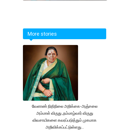
More stories
வேளாண் நிதிநிலை அறிக்கை-அஞ்சலை
அம்மாள் விருது ,நம்மாழ்வார் விருது
விவசாயிகளை கவரப்படுத்தும் முகமாக
அறிவிக்கப்பட்டுள்ளது...