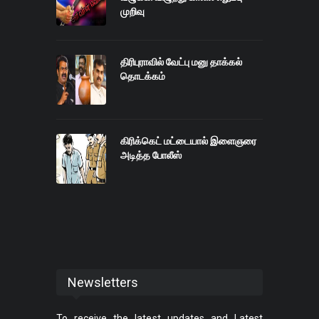
முறிவு
திரிபுராவில் வேட்பு மனு தாக்கல்
தொடக்கம்
கிரிக்கெட் மட்டையால் இளைஞரை
அடித்த போலீஸ்
Newsletters
To receive the latest updates and Latest