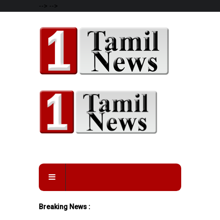
-->
-->
Breaking News :