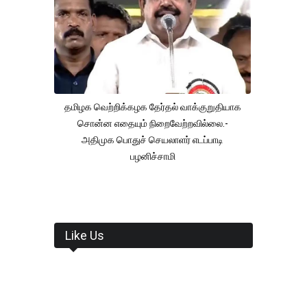
தமிழக வெற்றிக்கழக தேர்தல் வாக்குறுதியாக
சொன்ன எதையும் நிறைவேற்றவில்லை.-
அதிமுக பொதுச் செயலாளர் எடப்பாடி
பழனிச்சாமி
Like Us