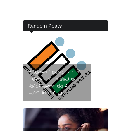
Random Posts
விடுதலைச் சிறுத்தைகள் கட்சி
மாநிலக் கட்சியாக இந்தியத்
தேர்தல் ஆணையத்தால்
அங்கீகரிக்கப்பட்டது