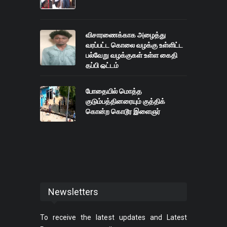
விசாரணைக்காக அழைத்து
வரப்பட்ட கொலை வழக்கு உள்ளிட்ட
பல்வேறு வழக்குகள் உள்ள கைதி
தப்பி ஓட்டம்
போதையில் மொத்த
குடும்பத்தினரையும் குத்திக்
கொன்ற கொடூர இளைஞர்
Newsletters
To receive the latest updates and Latest