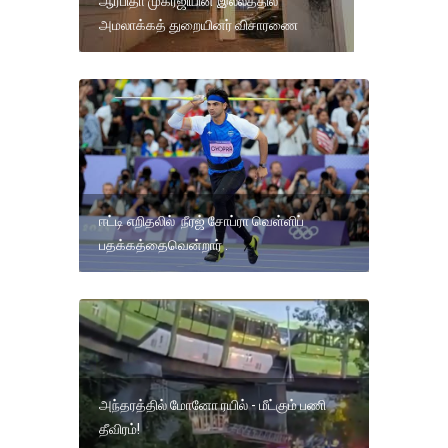
ஆர்பிதா முகர்ஜியின் இல்லத்தில்
அமலாக்கத் துறையினர் விசாரணை
ஈட்டி எறிதலில் நீரஜ் சோப்ரா வெள்ளிப்
பதக்கத்தைவென்றார் .
அந்தரத்தில் மோனோ ரயில் - மீட்கும் பணி
தீவிரம்!