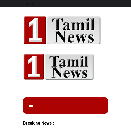
-->
-->
Breaking News :