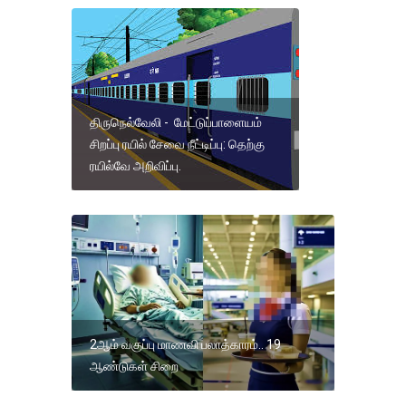
திருநெல்வேலி - மேட்டுப்பாளையம்
சிறப்பு ரயில் சேவை நீட்டிப்பு: தெற்கு
ரயில்வே அறிவிப்பு.
2ஆம் வகுப்பு மாணவி பலாத்காரம்.. 19
ஆண்டுகள் சிறை