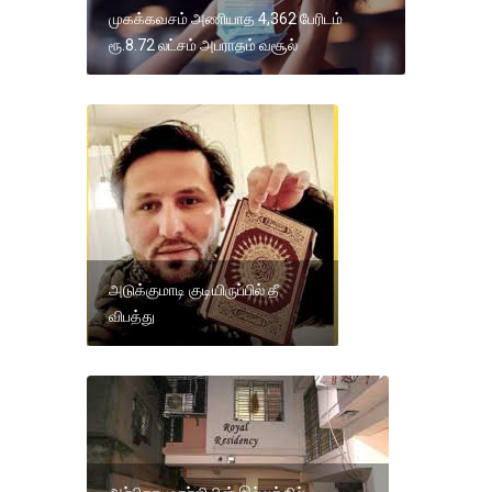
முகக்கவசம் அணியாத 4,362 பேரிடம்
ரூ.8.72 லட்சம் அபராதம் வசூல்
அடுக்குமாடி குடியிருப்பில் தீ
விபத்து