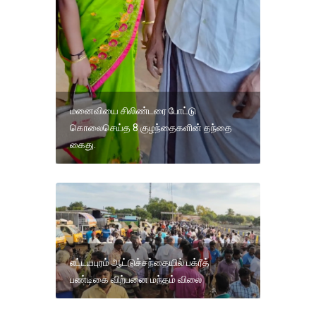
மனைவியை சிலிண்டரை போட்டு
கொலைசெய்த 8 குழந்தைகளின் தந்தை
கைது.
எட்டயபுரம் ஆட்டுச்சந்தையில் பக்ரீத்
பண்டிகை விற்பனை மந்தம் விலை