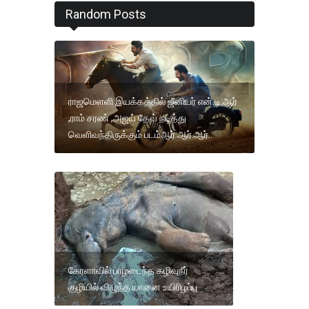
Random Posts
ராஜமெளளி இயக்கத்தில் ஜீனியர் என்.டி.ஆர்
,ராம் சரண் ,அஜய் தேவ் நடித்து
வெளிவந்திருக்கும் படம்ஆர்.ஆர்.ஆர்..
கேரளாவில் பாழடைந்த கழிவுநீர்
குழியில் விழுந்த யானை உயிரிழப்பு