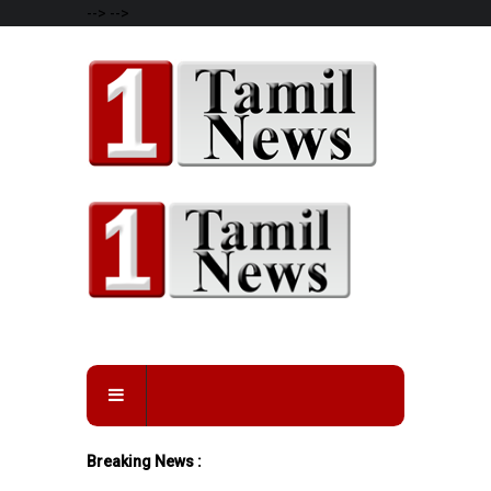
-->
-->
Breaking News :