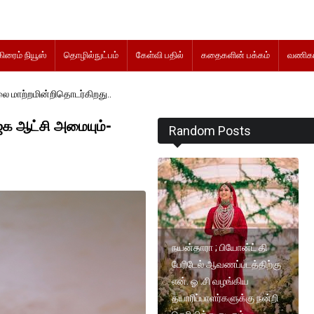
கிரைம் நியூஸ்
தொழில்நுட்பம்
கேள்வி பதில்
கதைகளின் பக்கம்
வணிகம
்கிறது..
க ஆட்சி அமையும்-
Random Posts
நயன்தாரா ; பியோன்ட் தி
பேரிடேல் ஆவணப்படத்திற்கு
என். ஓ .சி வழங்கிய
தயாரிப்பாளர்களுக்கு நன்றி