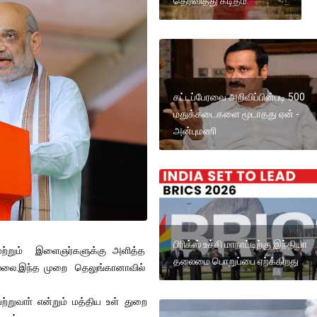
தெரிவித்து கடிதம்.
சட்டப்பேரவை அறிவிப்பின்படி 500
மதுக்கடைகளை மூடாதது ஏன் -
அன்புமணி
பிரிக்ஸ் உச்சி மாநாட்டிற்கு இந்தியா
 மற்றும் இளைஞர்களுக்கு அளித்த
தலைமை பொறுப்பை ஏற்க்கிறது
ில்லை.இந்த முறை தெலுங்கானாவில்
றுவாா் என்றும் மத்திய உள் துறை