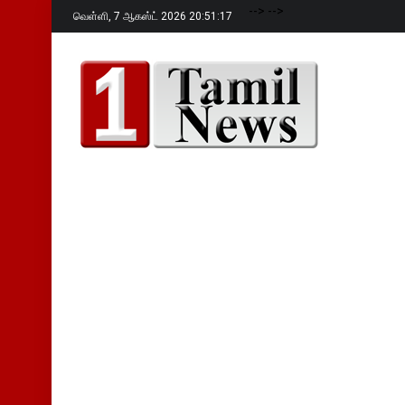
-->
-->
வெள்ளி,
7 ஆகஸ்ட் 2026 20:51:19