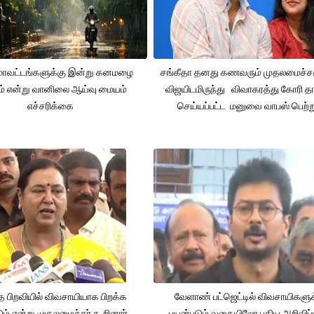
 மாவட்டங்களுக்கு இன்று கனமழை
சங்கீதா தனது கணவரும் முதலமைச்
ும் என்று வானிலை ஆய்வு மையம்
விஜயிடமிருந்து விவாகரத்து கோரி தா
எச்சரிக்கை
செய்யப்பட்ட மனுவை வாபஸ் பெற்ற
த பிறவியில் விவசாயியாக பிறக்க
வேளாண் பட்ஜெட்டில் விவசாயிகளுக
ம் என்று முதலமைச்சர் கூறினார்.
பயன்படும் வகையிலோ புதிய அறிவிப்