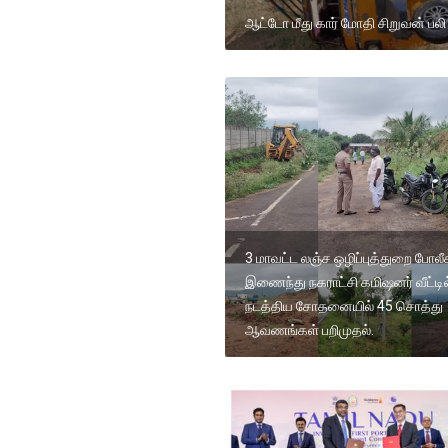
ஆட்டோ மீது கார் மோதி சிறுவன் பலி
3 மாவட்ட லஞ்ச ஒழிப்புத்துறை போலீச
இணைந்து நகராட்சி கமிஷனர் வீட்டில
நடத்திய சோதனையில் 45 சொத்து
ஆவணங்கள் பறிமுதல்.