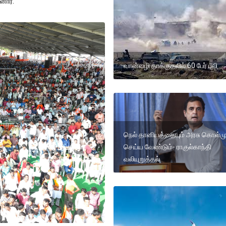
னார்.
வான்வழி தாக்குதலில் 60 பேர் பலி
நெல் தானியத்தையும் அரசு கொள்ம
செய்ய வேண்டும்- ராகுல்காந்தி
வலியுறுத்தல்