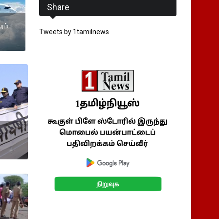
Share
ரம்
Tweets by 1tamilnews