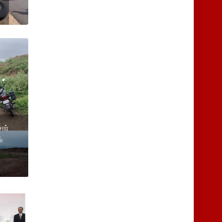
ார்
்