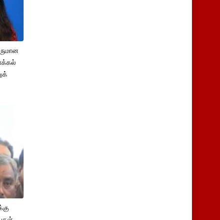
சருமான
க்கல்
ுக்
்கு
புகள்