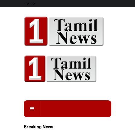
-->
-->
Breaking News :