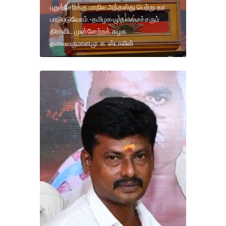
புதுச்சேரிக்கு மாநில அந்தஸ்து பெற்று தர
பாடுபடுவோம்.-தமிழக முதலமைச்சரும்
திராவிட முன்னேற்றக் கழக
தலைவருமானமு. க .ஸ்டாலின்