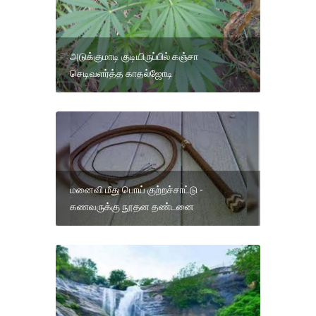
அடுக்குமாடி குடியிருப்பில் கஞ்சா
செடிவளர்த்த காதல்ஜோடி
மனைவி மீது பொய் குற்றச்சாட்டு -
கணவருக்கு நூதன தண்டனை