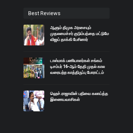
Best Reviews
ஆளும் திமுக அரசையும்
முதலமைச்சர் குடும்பத்தை மட்டுமே
விஜய் தாக்கி பேசினார்
டாஸ்மாக் பணியாளர்கள் சங்கம்
டிசம்பர் 16-ஆம் தேதி முதல் கால
வரையற்ற காத்திருப்பு போராட்டம்
ஹெச்.ராஜாவின் பதிவை கலாய்த்த
இணையவாசிகள்