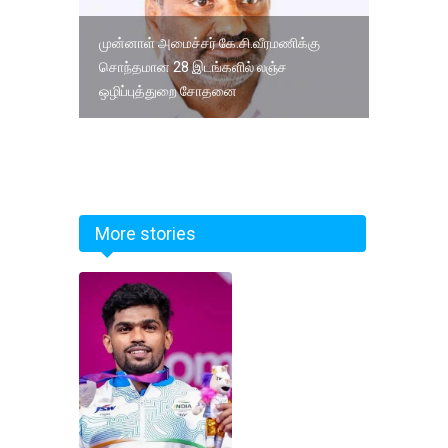
முன்னாள் அமைச்சர் கே.சி.வீரமணிக்கு
சொந்தமான 28 இடங்களில் லஞ்ச
ஒழிப்புத்துறை சோதனை
More stories