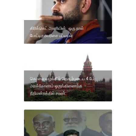
கிரிக்கெட் அணியின் ஒரு நாள்
போட்டிதரவரிசை பட்டியல்
கொலை வழக்கில் தொடர்புடைய 4 பேர்
அரக்கோணம் ஒருங்கிணைந்த
நீதிமன்றத்தில் சரண்: