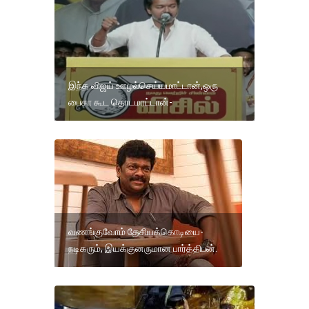
இந்த விஜய் ஊழல்செய்யமாட்டான்,ஒரு
பைசா கூட தொடமாட்டான்-
வணங்குவோம் தேசியக்கொடியை-
நடிகரும், இயக்குனருமான பார்த்திபன்.