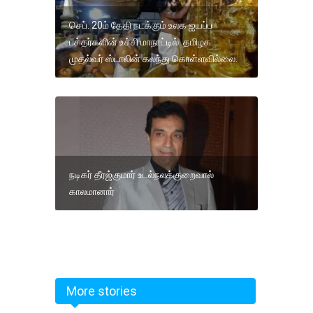
செப். 20ம் தேதி நடக்கும் உலக ஐயப்ப
பக்தர்களின் உச்சி மாநாட்டில் தமிழக
முதல்வர் ஸ்டாலின் கலந்து கொள்ளவில்லை.
நடிகர் தீரஜ்குமார் உடல்நலக்குறைவால்
காலமானார்
More stories