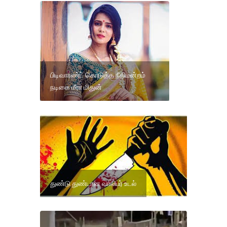
பிடிவாரண்ட் கொடுத்த நீதிமன்றம்
நடிகை மீரா மிதுன்
துண்டு துண்டான வாலிபர் உடல்