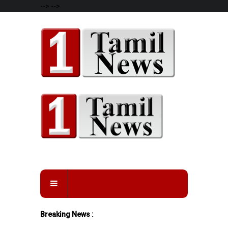
-->
-->
Breaking News :