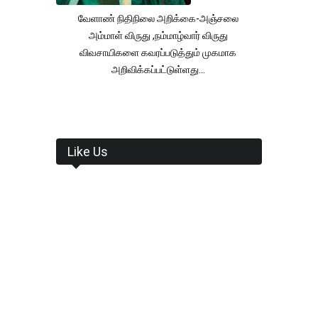
வேளாண் நிதிநிலை அறிக்கை-அஞ்சலை
அம்மாள் விருது ,நம்மாழ்வார் விருது
விவசாயிகளை கவரப்படுத்தும் முகமாக
அறிவிக்கப்பட்டுள்ளது...
Like Us