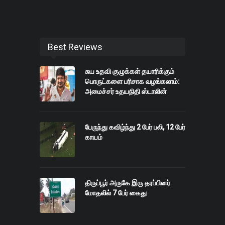
Best Reviews
சுய உதவி குழுக்கள் தயாரிக்கும்
பொருட்களை பரிசாக வழங்கலாம்:
அமைச்சர் உதயநிதி ஸ்டாலின்
பேருந்து கவிழ்ந்து 2 பேர் பலி, 12 பேர்
காயம்
திருப்பூர் அருகே இரு தரப்பினர்
மோதலில் 7 பேர் கைது