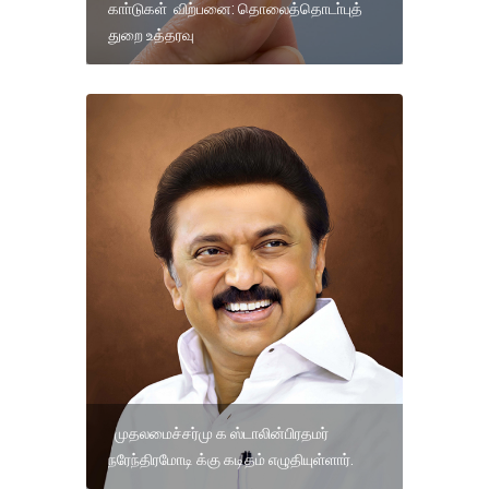
காா்டுகள் விற்பனை: தொலைத்தொடா்புத்
துறை உத்தரவு
முதலமைச்சர்மு க ஸ்டாலின்பிரதமர்
நரேந்திரமோடி க்கு கடிதம் எழுதியுள்ளார்.