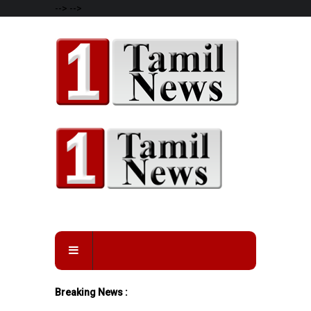
-->
-->
Breaking News :