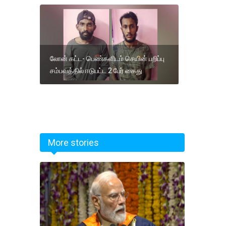
லோன் கட்ட- பெண்களிடம் செயின் பறிப்பு
சம்பவத்தில் ஈடுபட்ட 2 பேர் கைது
More stories