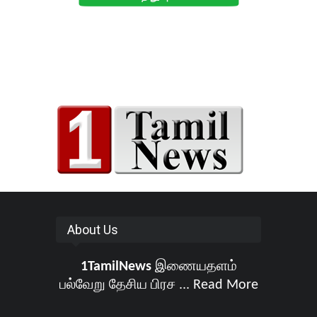
About Us
1TamilNews
இணையதளம்
பல்வேறு தேசிய பிரச ...
Read More