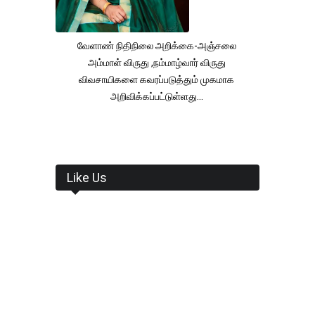
வேளாண் நிதிநிலை அறிக்கை-அஞ்சலை
அம்மாள் விருது ,நம்மாழ்வார் விருது
விவசாயிகளை கவரப்படுத்தும் முகமாக
அறிவிக்கப்பட்டுள்ளது...
Like Us