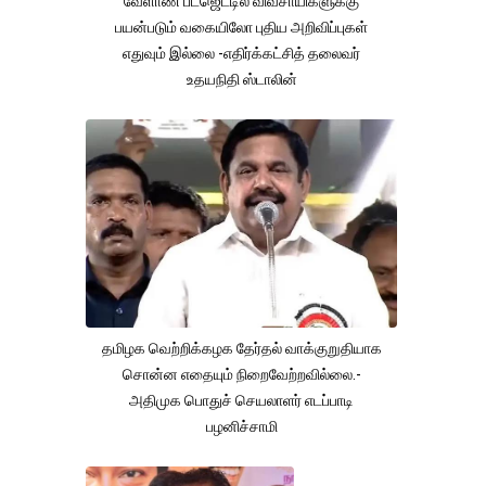
வேளாண் பட்ஜெட்டில் விவசாயிகளுக்கு
பயன்படும் வகையிலோ புதிய அறிவிப்புகள்
எதுவும் இல்லை -எதிர்க்கட்சித் தலைவர்
உதயநிதி ஸ்டாலின்
தமிழக வெற்றிக்கழக தேர்தல் வாக்குறுதியாக
சொன்ன எதையும் நிறைவேற்றவில்லை.-
அதிமுக பொதுச் செயலாளர் எடப்பாடி
பழனிச்சாமி