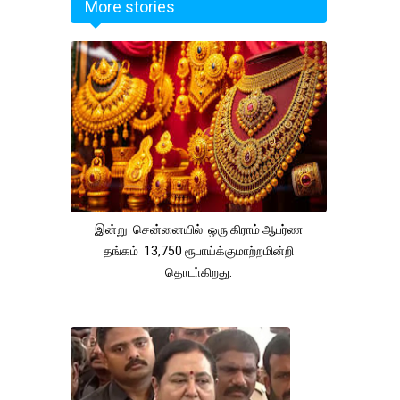
More stories
இன்று சென்னையில் ஒரு கிராம் ஆபர்ண
தங்கம் 13,750 ரூபாய்க்குமாற்றமின்றி
தொடா்கிறது.