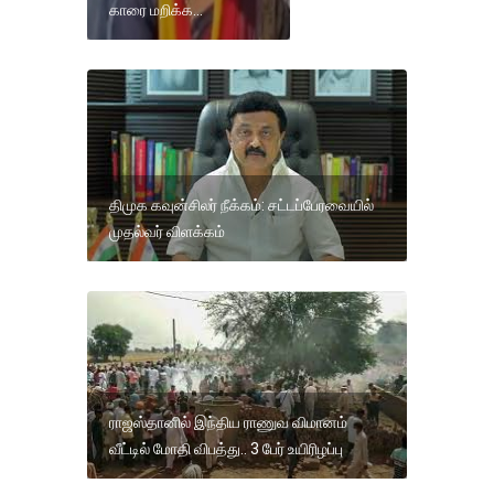
காரை மறிக்க...
திமுக கவுன்சிலர் நீக்கம்: சட்டப்பேரவையில்
முதல்வர் விளக்கம்
ராஜஸ்தானில் இந்திய ராணுவ விமானம்
வீட்டில் மோதி விபத்து.. 3 பேர் உயிரிழப்பு