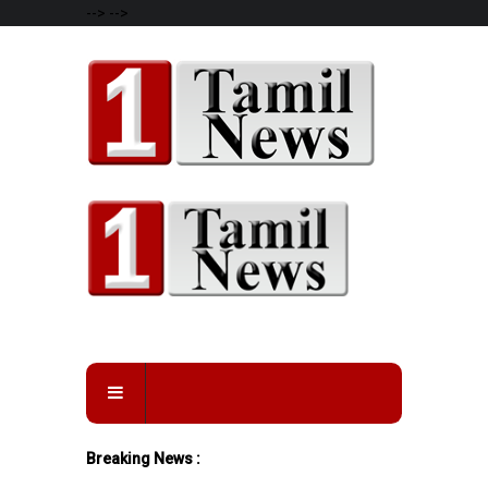
-->
-->
Breaking News :