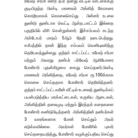
உமேஷ் சர்மா என்ற நபர் தனது வீட்டில் வாடகைக்கு
குடியிருந்த பிஎச்டி மாணவர் அங்கித் கோகரை
கொடூரமாகக் கொலைசெய்து . பின்னர் உடலை
துண்டு துண்டாக வெட்டி ஆள்நடமாட்டம் இல்லாத
பகுதியில் வீசி சென்றுள்ளார். இச்சம்பவம் கடந்த
அக்டோபர் மாதம் 5ஆம் தேதி நடைபெற்றது.
சமீபத்தில் தான் இந்த சம்பவம் வெளியுலகிற்கு
தெரியவந்துள்ளது. குற்றம் சாட்டப்பட்ட உமேஷ் சர்மா
மற்றும் அவரது நண்பர் பர்வேஷ் ஆகியோரை
போலீசார் புதன்கிழமை கைது செய்தனர்.பிஎச்டி
மாணவர் அங்கித்தை, உமேஷ் சர்மா ரூ.100க்காக
கொலை செய்ததாக போலீசார் தெரிவித்தனர்.
குற்றம் சாட்டப்பட்டவரின் வீட்டில் உடலைத் துண்டிக்கப்
பயன்படுத்திய மரக்கட்டைகள், கருகிய ஆடைகள்,
அங்கித்தின் தலைமுடி மற்றும் இரத்தக் கறைகளை
போலீசார் கண்டுபிடித்தனர். அங்கித்தின் நண்பர்கள்
3 வாரங்களாக போன் செய்தும் அவர்
எடுக்கவில்லை. அவர்கள் போலீசில் புகார்
செய்ததையடுத்து, போலீசார் வழக்குப்பதிவு செய்து