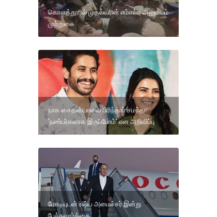
கொளத்தூரில் முதல்வரின் எம்எல்ஏ அலுவலம்
முற்றுகை
நாக சைதன்யாவை பிரிந்தார் சமந்தா:
‘நண்பர்களாக இருப்போம்’ என அறிவிப்பு
மோடியுடன் ரஷ்ய அமைச்சர் இன்று
பேச்சுவார்த்தை