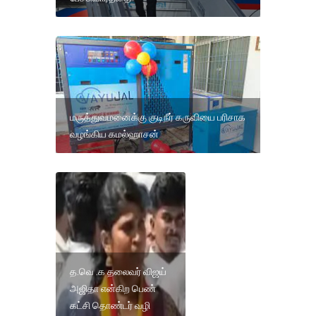
மருத்துவமனைக்கு குடிநீர் கருவியை பரிசாக
வழங்கிய கமல்ஹாசன்
த.வெ .க தலைவர் விஜய்
அஜிதா என்கிற பெண்
கட்சி தொண்டர் வழி