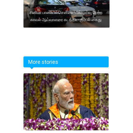
சினிமா பாணியில்சென்னையில் ஓய்வு பெற்ற
காவல் ஆய்வாளரை கடத்திய கும்பல் கைது
More stories