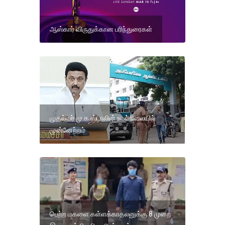
ஆஸ்கார் விருதுக்கான பரிந்துரைகள்
முதல்வர் மு.க.ஸ்டாலின் உடல்நிலையில்
முன்னேற்றம்
பெற்ற மகளை கள்ளக்காதலனுக்கு 8 முறை