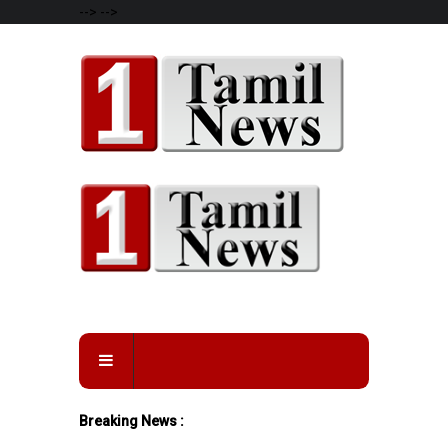
-->
-->
Breaking News :