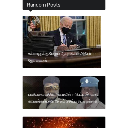
Random Posts
உக்ரைனுக்கு மேலும் ஆயுதங்கள் அதிபர்
ஜோ பைடன்
பாலியல் வன்கொடுமையில் ஈடுபட்ட இரண்டு
காவலர்கள்பணி நீக்கம் செய்ய நடவடிக்கை.