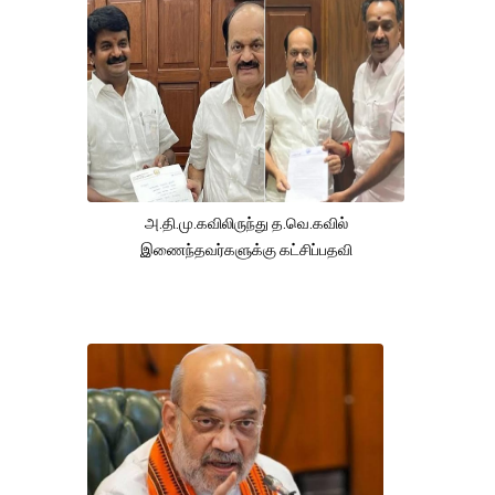
அ.தி.மு.கவிலிருந்து த.வெ.கவில்
இணைந்தவர்களுக்கு கட்சிப்பதவி