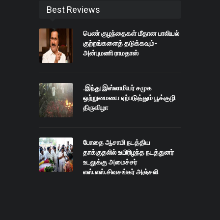
Best Reviews
பெண் குழந்தைகள் மீதான பாலியல்
குற்றங்களைத் தடுக்கவும்-
அன்புமணி ராமதாஸ்
.இந்து இஸ்லாமியர் சமுக
ஒற்றுமையை ஏற்படுத்தும் பூக்குழி
திருவிழா
போதை ஆசாமி நடத்திய
தாக்குதலில் உயிரிழந்த நடத்துனர்
உடலுக்கு அமைச்சர்
எஸ்.எஸ்.சிவசங்கர் அஞ்சலி