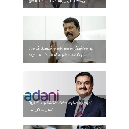
இரையாக்கிய கொடூரத் தாய் கைது
பிரதமர் மோடிக்கு எதிராக கருப்புக்கொடி
ஆர்ப்பாட்டம் - காங்கிரஸ் அறிவிப்பு
“இந்திய ஒலிம்பிக் வீரர்களுக்கு ஆதரவு” -
கவுதம் அதானி