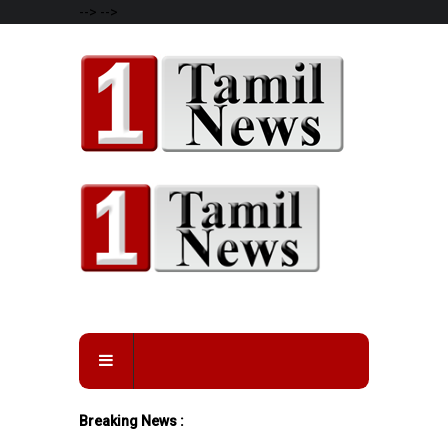
-->
-->
Breaking News :