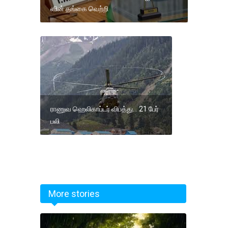
ஸின் தங்கை வெற்றி
ராணுவ ஹெலிகாப்டர் விபத்து... 21 பேர்
பலி
More stories