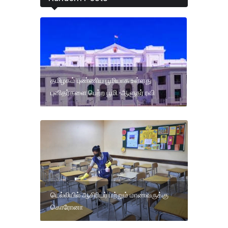
தமிழகம் புண்ணிய பூமியாக உள்ளது
புனிதர்களை பெற்ற பூமி.-ஆளுநர் ரவி
டெல்லியில் ஆசிரியர் மற்றும் மாணவருக்கு
கொரோனா