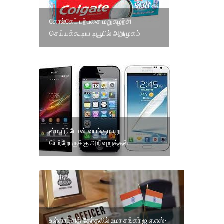
கோல்கேட் பற்பசை மறுசுழற்சி
செய்யக்கூடிய டியூபில் அறிமுகம்
ஸ்மார்ட்போன் வாங்குமாறு
பெற்றோருக்கு அறிவுறுத்தல்
உள்ளாட்சித் தேர்தலில் உமா சங்கர் ஐ.ஏ.எஸ்-