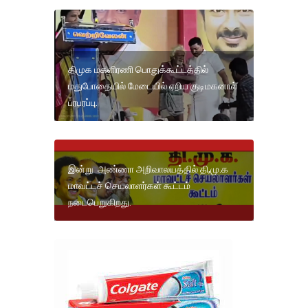
திமுக மகளிரணி பொதுக்கூட்டத்தில்
மதுபோதையில் மேடையில் ஏறிய குடிமகனால்
பரபரப்பு.
இன்று அண்ணா அறிவாலயத்தில் தி,மு.க
மாவட்டச் செயலாளர்கள் கூட்டம்
நடைபெறுகிறது.