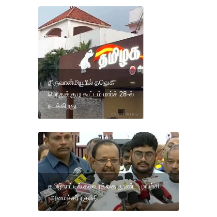
திருவான்மியூரில் தவெக
பொதுக்குழு கூட்டம் மார்ச் 28-ல்
நடக்கிறது.
தமிழ்நாட்டில் கலவரத்தை தூண்ட முயற்சி
-அமைச்சர் ரகுபதி