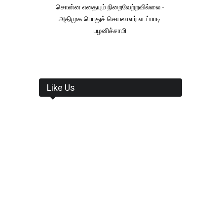
சொன்ன எதையும் நிறைவேற்றவில்லை.-
அதிமுக பொதுச் செயலாளர் எடப்பாடி
பழனிச்சாமி
Like Us