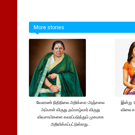
More stories
வேளாண் நிதிநிலை அறிக்கை-அஞ்சலை
இன்று 
அம்மாள் விருது ,நம்மாழ்வார் விருது
விலை சவ
விவசாயிகளை கவரப்படுத்தும் முகமாக
அறிவிக்கப்பட்டுள்ளது...