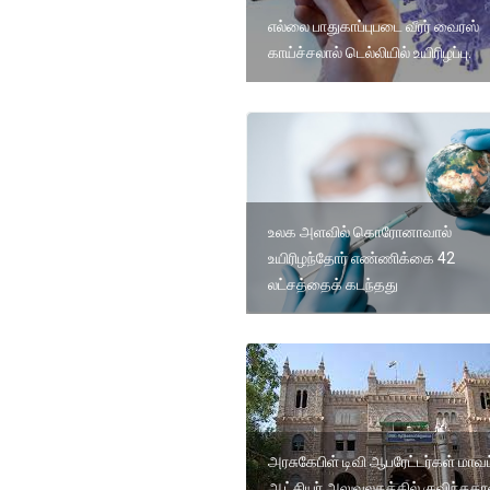
எல்லை பாதுகாப்புபடை வீரர் வைரஸ்
காய்ச்சலால் டெல்லியில் உயிரிழப்பு.
உலக அளவில் கொரோனாவால்
உயிரிழந்தோர் எண்ணிக்கை 42
லட்சத்தைக் கடந்தது
அரசுகேபிள் டிவி ஆபரேட்டர்கள் மாவ
ஆட்சியர் அலுவலகத்தில் குவிந்ததா