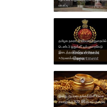
பரபரப்பு
தமிழக நகராட்சி நிர்வாகத்துறையில்
டெண்டர் ஒதுக்கீட்டில் முறைகேடு
இடைத்தரகர்களுடன் தொடர்பு
=அமலாக்கத்துறை
இன்று ஆபரண தங்கத்தின் விலை
சவரனுக்கு 920 .00 ரூபாய் குறைவு.