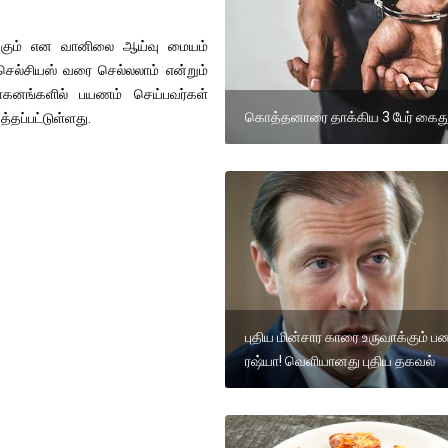
ீடிக்கும் என வானிலை ஆய்வு மையம்
செல்சியஸ் வரை செல்லலாம் என்றும்
வாகனங்களில் பயணம் செய்பவர்கள்
கொத்தனாரை தாக்கிய 3 பேர் கைது
்தப்பட்டுள்ளது.
புதிய மின்சார காரை உருவாக்கும் பண
ரஷ்யா! வெளியானது புதிய தகவல்