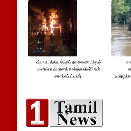
ஷ்யா நடத்திய பெரும் ஏவுகணை மற்றும்
அச
ஆளில்லா விமானத் தாக்குதலில்21 பேர்
க
கொல்லப்பட்டனர்.
உயிரிழந