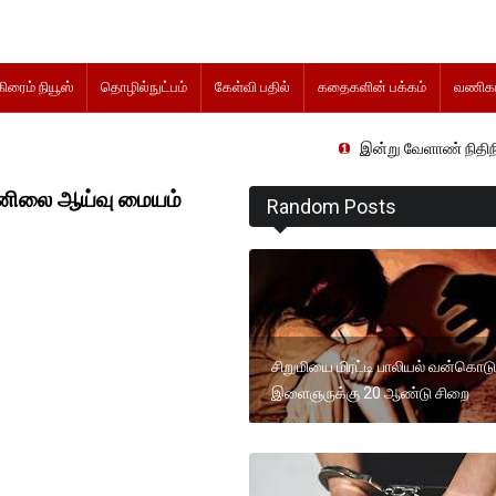
கிரைம் நியூஸ்
தொழில்நுட்பம்
கேள்வி பதில்
கதைகளின் பக்கம்
வணிகம
இன்று வேளாண் நிதிநிலை அறிக்கை 
னிலை ஆய்வு மையம்
Random Posts
சிறுமியை மிரட்டி பாலியல் வன்கொட
இளைஞருக்கு 20 ஆண்டு சிறை