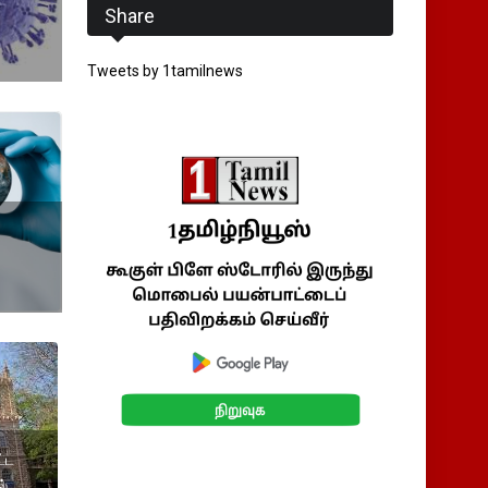
Share
Tweets by 1tamilnews
ட்ட
ல்