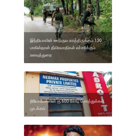
இந்தியாவின் ஊடுருவ காத்திருக்கும் 130
பாகிஸ்தான் தீவிரவாதிகள் எச்சரிக்கும்
உளவுத்துறை
நியோமேக்ஸின் ரூ.600 கோடி சொத்துக்கள்
முடக்கம்