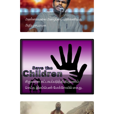
அண்ணாமலை அழைப்பை புறக்கணித்த
அதிமுக,பாமக
சிறுவனை கட்டாயப்படுத்தி திருமணம்
செய்த இளம்பெண் போக்சோவில் கைது..