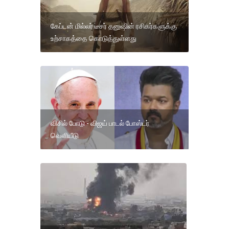
கேப்டன் மில்லர் டீசர் தனுஷின் ரசிகர்களுக்கு
உற்சாகத்தை கொடுத்துள்ளது
விசில் போடு - விஜய் பாடல் போஸ்டர்
வெளியீடு