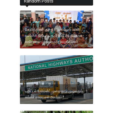
Random Posts
செவித்திறன் குறைபாடுடையோர் பள்ளி
வளர்ச்சி நிதியாக ரூ. 5 இலட்சத்திற்கான
காசோலை- முதலமைச்சர்வழங்கினார்.
டிஜிட்டல் பேமென்ட் முறை-நாடு முழுவதும்
சுங்கச் சாவடிகள் அகற்றம்?