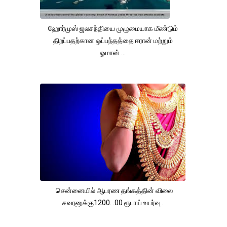
ஹோர்முஸ் ஜலசந்தியை முழுமையாக மீண்டும்
திறப்பதற்கான ஒப்பந்தத்தை ஈரான் மற்றும்
ஓமான் ...
சென்னையில் ஆபரண தங்கத்தின் விலை
சவரனுக்கு1200. .00 ரூபாய் உயர்வு .