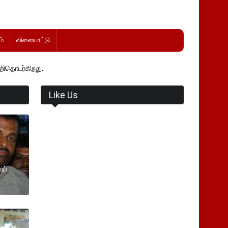
்
விளையாட்டு
.
Like Us
ாய்