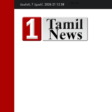
-->
-->
வெள்ளி,
7 ஆகஸ்ட் 2026 21:12:39