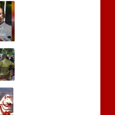
சர்
ள்வி
ல்.