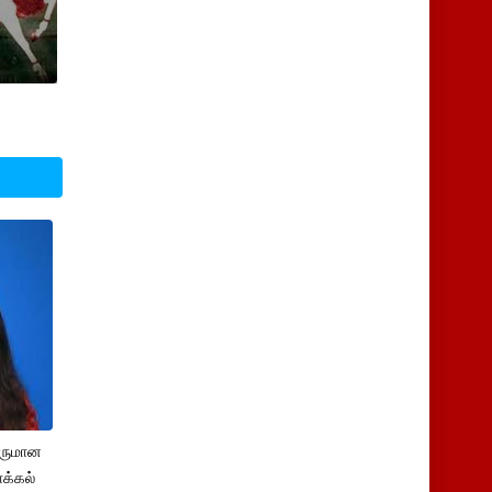
சருமான
க்கல்