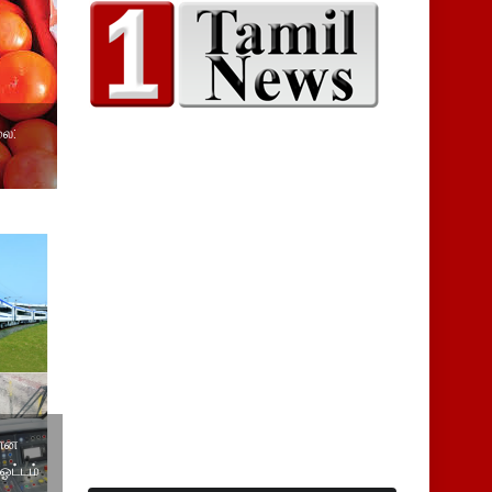
லை:
யான
ஓட்டம்