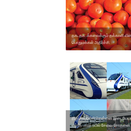
தக..தக..க்கவைக்கும் தக்காளி வி
பொதுமக்கள் அதிர்ச்சி.
திருநெல்வேலி சென்னை இடையே
வந்தே பாரத் ரயில் சேவை சோதனை 