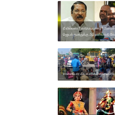
நீ வில்லனா? காமெடியானா? அமைச்
ஜெயக்குமாருக்கு ஆர்.எஸ்.பாரதி கே
சாலையோர வியாபாரிகள் சாலைமறிய