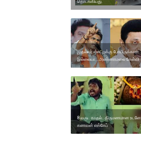
தொடங்கியது.
முதல்வர் ஸ்கூலுக்கு போயிருக்காரா
இல்லையா....அண்ணாமலை கேள்வி
8 வருட காதல்.. திருமணமான உடனே
கணவன் எஸ்கேப்