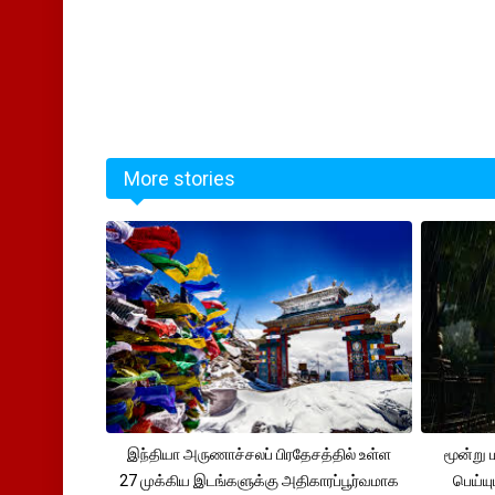
More stories
இந்தியா அருணாச்சலப் பிரதேசத்தில் உள்ள
மூன்று
27 முக்கிய இடங்களுக்கு அதிகாரப்பூர்வமாக
பெய்ய