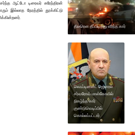
ர்ந்த ஆட்டோ டிரைவர் சுரேந்திரன்
ாரும் இல்லாத நேரத்தில் தூக்கிட்டு
க்கின்றனர்.
திடீரென தீப்பிடித்து எரிந்த கார்
லெஃப்டினன்ட் ஜெனரல்
சர்வரோவ் மாஸ்கோவில்
நிகழ்ந்த கார்
குண்டுவெடிப்பில்
கொல்லப்பட்டார்.