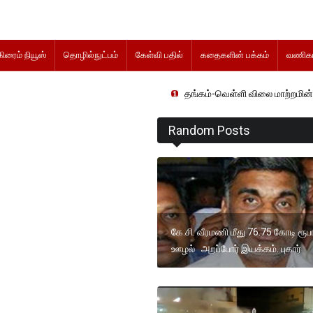
கிரைம் நியூஸ்
தொழில்நுட்பம்
கேள்வி பதில்
கதைகளின் பக்கம்
வணிகம
தங்கம்-வெள்ளி விலை மாற்றமின்றிதொடர்கிறது.
Random Posts
கே.சி. வீரமணி மீது 76.75 கோடி ரூப
ஊழல் அறப்போர் இயக்கம். புகார்