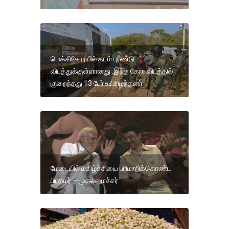
மெக்சிகோரயில் தடம் புரண்டு
விபத்துக்குள்ளானது .இந்த கோர விபத்தில்
குறைந்தது 13 பேர் உயிரிழந்தனர்
மேடையில் மகிழ்ச்சியை பரிமாறிக்கொண்ட
பிரதமர் – முதலமைச்சர்