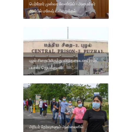
பெற்றோர் முன்வர வேண்டும் - அமைச்சர்
அன்பில் மகேஷ் வலியுறுத்தல்
புழல் சிறையிலிருந்து விடுதலையான ராபர்ட்
பயாஸ், ஜெயக்குமார்
அரியர் தேர்வுகளும் ஆன்லைனில்