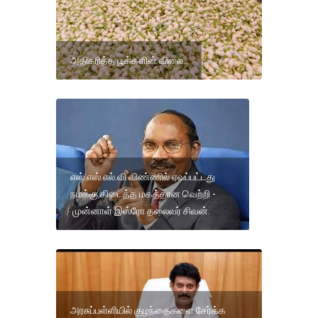
அதிகரித்த பூக்களின் விலை..
எஸ்.எஸ்.எல்.வி விண்ணில் ஏவப்பட்டது
நமக்கு கிடைத்த மகத்தான வெற்றி -
முன்னாள் இஸ்ரோ தலைவர் சிவன்.
அரசுப்பள்ளியில் குழந்தைகளை சேர்க்க