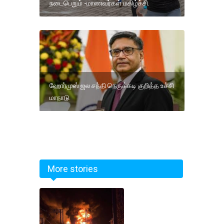
நடைபெறும் -மாணவர்கள் மகிழ்ச்சி.
ஹோர்முஸ் ஜல சந்தி நெருக்கடி குறித்த உச்சி
மாநாடு
More stories