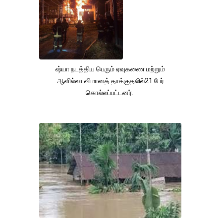
ஷ்யா நடத்திய பெரும் ஏவுகணை மற்றும்
ஆளில்லா விமானத் தாக்குதலில்21 பேர்
கொல்லப்பட்டனர்.