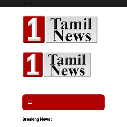
-->
-->
Breaking News :