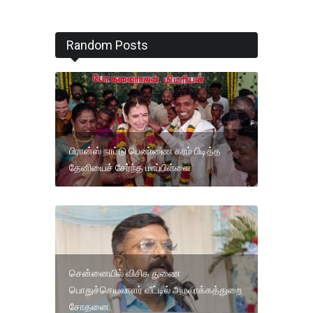
Random Posts
பிரான்ஸ் நாட்டு பெண்ணை கரம் பிடித்த
தேனியைச் சேர்ந்த மாப்பிள்ளை
சென்னையில் விசிக துணை
பொதுச்செயலாளர் வீட்டில் அமலாக்கத்துறை
சோதனை.