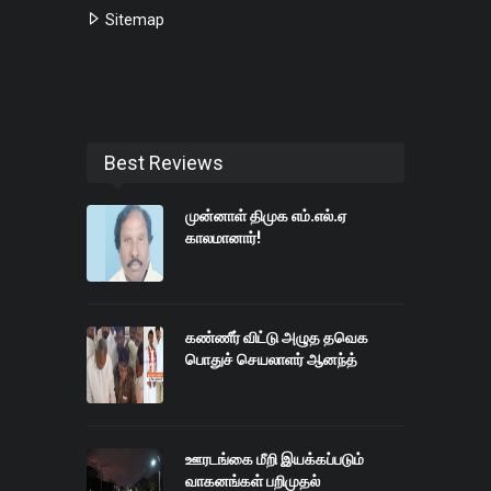
Sitemap
Best Reviews
முன்னாள் திமுக எம்.எல்.ஏ
காலமானார்!
கண்ணீர் விட்டு அழுத தவெக
பொதுச் செயலாளர் ஆனந்த்
ஊரடங்கை மீறி இயக்கப்படும்
வாகனங்கள் பறிமுதல்