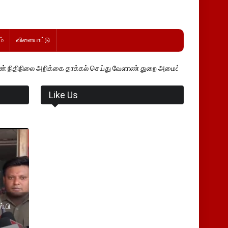
்
விளையாட்டு
ிக்கை தாக்கல் செய்து வேளாண் துறை அமைச்சர் வினோத் வாசித்து வருகிறார
Like Us
்.பி.