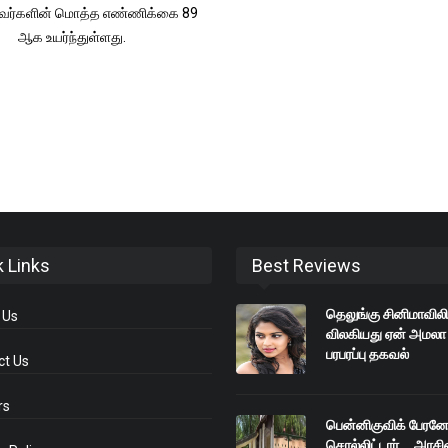
்தவர்களின் மொத்த எண்ணிக்கை 89
ஆக உயர்ந்துள்ளது.
k Links
Best Reviews
தெலுங்கு சினிமாவிலி
 Us
விலகியது ஏன் அமலா 
பரபரப்பு தகவல்
ct Us
rs
பென்னிகுவிக் பேரனே 
சொல்லிட்டார்... அரச