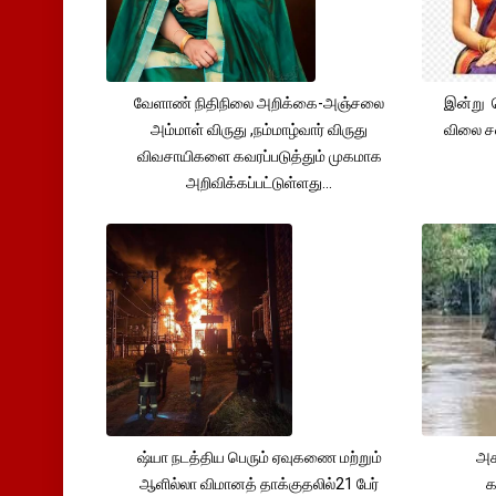
வேளாண் நிதிநிலை அறிக்கை-அஞ்சலை
இன்று 
அம்மாள் விருது ,நம்மாழ்வார் விருது
விலை சவ
விவசாயிகளை கவரப்படுத்தும் முகமாக
அறிவிக்கப்பட்டுள்ளது...
ஷ்யா நடத்திய பெரும் ஏவுகணை மற்றும்
அச
ஆளில்லா விமானத் தாக்குதலில்21 பேர்
க