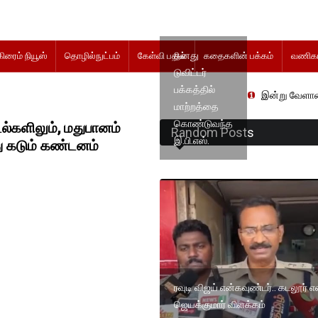
தனது
கிரைம் நியூஸ்
தொழில்நுட்பம்
கேள்வி பதில்
கதைகளின் பக்கம்
வணிகம
டுவிட்டர்
பக்கத்தில்
இன்று வேளாண் நிதிநிலை அற
மாற்றத்தை
கொண்டுவந்த
ல்களிலும், மதுபானம்
Random Posts
இ.பி.எஸ்.
ு கடும் கண்டனம்
ரவுடி விஜய் என்கவுண்டர்.. கடலூர் எஸ
ஜெயக்குமார் விளக்கம்