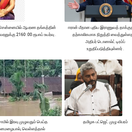
சென்னையில் ஆபரண தங்கத்தின்
ஈரான் மீதான புதிய இராணுவத் தாக்க
ரனுக்கு 2160 .00 ரூபாய் உயர்வு .
தற்காலிகமாக நிறுத்தி வைத்துள்
அதிபர் டொனால்ட் டிரம்ப்
உறுதிப்படுத்தியுள்ளார் .
ாமில் இரவு முழுவதும் பெய்த
தமிழக பட்ஜெட் முழு விபரம்
னமழையால், வெள்ளத்தால்