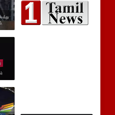
ிபத்து
்.
ர்