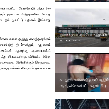
யை ஈட்டும் நோக்கோடு புதிய சில
ிக்கும் முகமாக அதிமுகவின் பொது
ி தம் டுவிட்டர் பதிவில் இவ்வாறு
ஜனவரி முதல் புதுச்சேரி - விழுப்புரம் 
க்கடைகளை திறந்து வைத்திருக்கும்
கட்டணம் உயர்வு.
ாட்டுத் திடல்களிலும், மதுபானம்
னங்கள். மதுவுக்கு அடிமையாக்கி
 மீது திராவகத்தை வீசியுள்ள இந்த
 செயல்களை அதிகரிக்கும் இத்தகைய
சுக்கு மக்கள் விரைவில் தக்க பாடம்
கூடலூரில் சுண்ணாம்பு பாலம் ஆற்றில்
அடித்துச்செல்லப்பட்ட இருவர் மீட்பு.