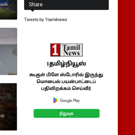
Share
 அணி
Tweets by 1tamilnews
்
்கு