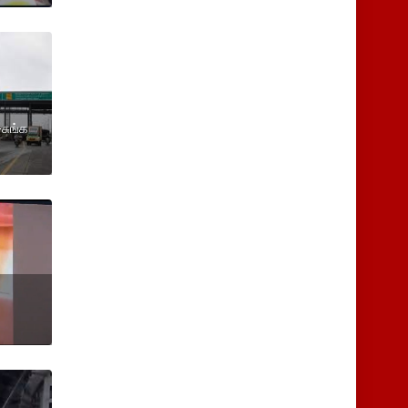
-சுங்க