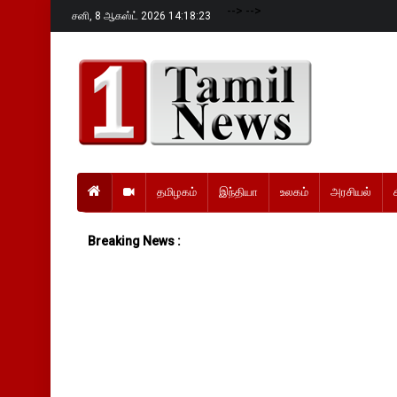
-->
-->
சனி,
8 ஆகஸ்ட் 2026 14:18:25
தமிழகம்
இந்தியா
உலகம்
அரசியல்
Breaking News :