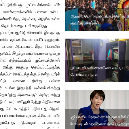
படுத்தியது. முட்டைக்கோஸ் பயிர்
 10 வனச்சரகங்களில் யானை உள்பட
ஆவணி பௌர்ணமி.. திருச்செந்தூரி
ணீர் தேடி அடிக்கடி அருகே உள்ள
குவிந்த பக்தர்கள்
து தொடர் கதையாகி வருகிறது.
தப்பா (வயது45). விவசாயி. இவருக்கு
ில் முட்டைகோஸ் பயிரிட்டிருந்தார்.
ு. யானை அட்டகாசம் இந்த நிலையில்
ுதியில் இருந்து காட்டு யானை ஒன்று
்ள சித்தப்பாவின் முட்டைக்கோஸ்
் அங்கு சாகுபடி செய்யப்பட்டிருந்த
பூட்டிய வீட்டில் கைவரிசை காட்டிய
த்தப்பா தோட்டத்துக்கு சென்று டார்ச்
கொள்ளையர்கள்
 காட்டு யானை நின்று பயிரை
ர். உடனே இதுபற்றி அக்கம்பக்கத்து
்தொடர்ந்து அனைவரும் அங்கு வந்து
ஈடுபட்டனர். எனினும் நேற்று அதிகாலை
ு அட்டகாசத்தில் ஈடுபட்டது. அதன்
் பரப்பளவிலான முட்டைக்கோஸ் பயிர்
ஜப்பானிய பிரதமர் சானே தகைச்சி ப
றும்போது, 'தினமும் யானைகள்
மோடியுடன் உறவுகளை வலுப்படுத்து