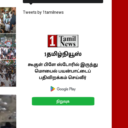
Tweets by 1tamilnews
குல்