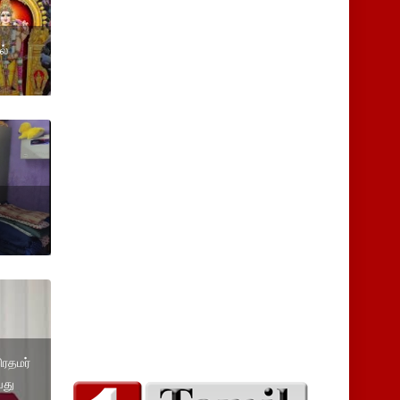
ல்
ிரதமர்
வது