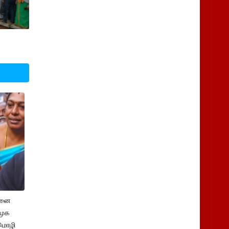
க
சனை
ிமுக
மொழி