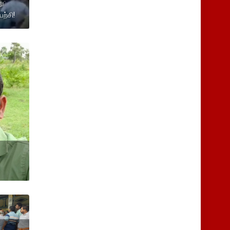
ு:
ற்சி!