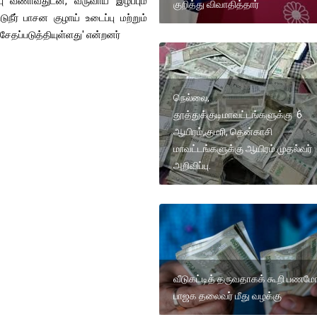
ு வீணாவதுடன், வருவாய் இழப்பும்
குறித்து விவாதித்தார்
நீர் பாசன குழாய் உடைப்பு மற்றும்
தப்படுத்தியுள்ளது' என்றனர்
நெல்லை,
தூத்துக்குடிமாவட்டங்களுக்கு 6
ஆயிரம்,குமரி, தென்காசி
மாவட்டங்களுக்கு ஆயிரம்.முதல்வர்
அறிவிப்பு.
வீடுகட்டித் தருவதாகக் கூறி பணமோ
பாஜக தலைவர் மீது வழக்கு