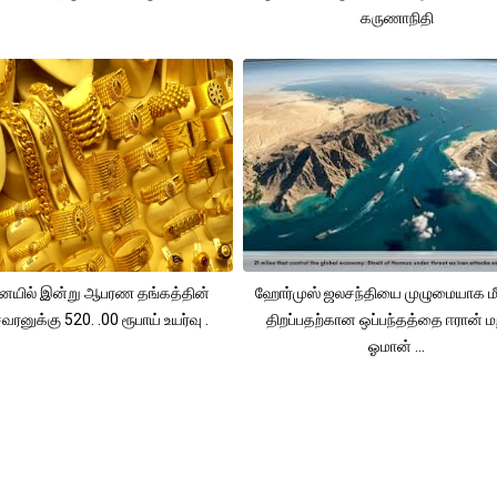
கருணாநிதி
யில் இன்று ஆபரண தங்கத்தின்
ஹோர்முஸ் ஜலசந்தியை முழுமையாக மீ
ரனுக்கு 520. .00 ரூபாய் உயர்வு .
திறப்பதற்கான ஒப்பந்தத்தை ஈரான் மற
ஓமான் ...