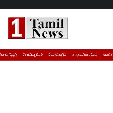
கிரைம் நியூஸ்
தொழில்நுட்பம்
கேள்வி பதில்
கதைகளின் பக்கம்
வணிகம