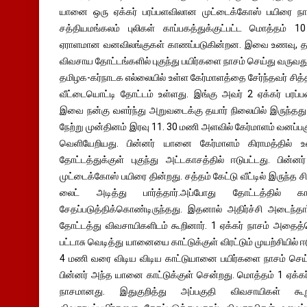
யானை ஒரு ஏக்கர் பரப்பளவிலான முட்டைக்கோஸ் பயிரை நாசப்
சத்தியமங்கலம் புலிகள் காப்பகத்துக்குட்பட்ட மொத்தம்
ஏராளமான வனவிலங்குகள் காணப்படுகின்றன. இவை உணவு, தண்
விவசாய தோட்டங்களில் புகுந்து பயிர்களை நாசம் செய்து வருவ
தமிழக-கர்நாடக எல்லையில் உள்ள கேர்மாளத்தை சேர்ந்தவர் சித்
வீட்டையொட்டி தோட்டம் உள்ளது. இங்கு அவர் 2 ஏக்கர் பரப்பளவ
இவை நன்கு வளர்ந்து அறுவடைக்கு தயார் நிலையில் இருந்தத
நேற்று முன்தினம் இரவு 11. 30 மணி அளவில் கேர்மாளம் வனப்பக
வெளியேறியது. பின்னர் யானை கேர்மாளம் கிராமத்தில் உள
தோட்டத்துக்குள் புகுந்து அட்டகாசத்தில் ஈடுபட்டது. பின்னர
முட்டைக்கோஸ் பயிரை தின்றது. சத்தம் கேட்டு வீட்டில் இருந்த சி
லைட் அடித்து பார்த்தார்.அப்போது தோட்டத்தில்
சேதப்படுத்திக்கொண்டிருந்தது. இதனால் அதிர்ச்சி அடைந்தா
தோட்டத்து விவசாயிகளிடம் கூறினார். 1 ஏக்கர் நாசம் அதைத
பட்டாசு வெடித்து யானையை காட்டுக்குள் விரட்டும் முயற்சியில் 
4 மணி வரை விடிய விடிய காட்டுயானை பயிர்களை நாசம் செய்த
பின்னர் அந்த யானை காட்டுக்குள் சென்றது. மொத்தம் 1 ஏக்கர
நாசமானது. இதுகுறித்து அப்பகுதி விவசாயிகள் கூ