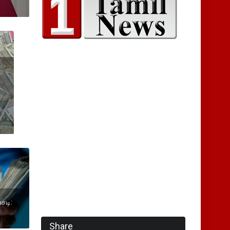
சடி:
Share