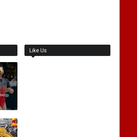
Like Us
டாவது