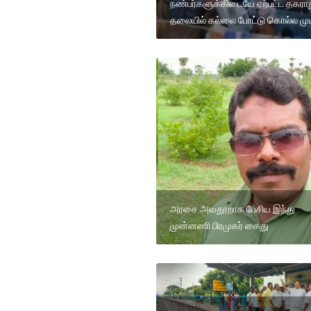
நண்பர்களுக்கிடையே ஏற்பட்ட தகராற
தலையில் கல்லை போட்டு கொல்ல முய
அரசை அவதூறாக பேசிய இந்து
முன்னணி பிரமுகர் கைது