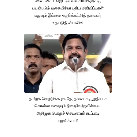
வேளாண் பட்ஜெட்டில் விவசாயிகளுக்கு
பயன்படும் வகையிலோ புதிய அறிவிப்புகள்
எதுவும் இல்லை -எதிர்க்கட்சித் தலைவர்
உதயநிதி ஸ்டாலின்
தமிழக வெற்றிக்கழக தேர்தல் வாக்குறுதியாக
சொன்ன எதையும் நிறைவேற்றவில்லை.-
அதிமுக பொதுச் செயலாளர் எடப்பாடி
பழனிச்சாமி