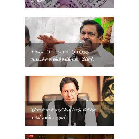
அறிவுரை
விலைவாசி உயர்வை கட்டுப்படுத்த
நடவடிக்கை எடுக்கவில்லை - இபிஎஸ்
இம்ரான்கான் பதவிக்கு கெடு விதித்த
பாகிஸ்தான் ராணுவம்