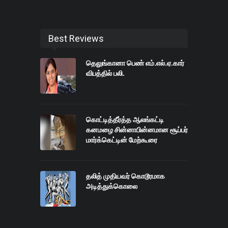
Best Reviews
தெலுங்கானா பெண் எம்.எல்.ஏ.கார்
விபத்தில் பலி.
கொட்டித்தீர்த்த ஆலங்கட்டி
கனமழை சின்னாபின்னமான சூப்பர்
மார்க்கெட்டின் மேற்கூரை
தலித் முதியவர் கொடூரமாக
அடித்துக்கொலை