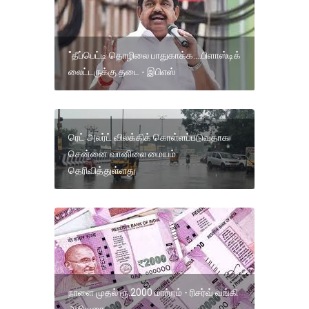
"தீப்பெட்டி தொழிலை பாதுகாக்க....பிளாஸ்டிக்
லைட்டருக்கு தடை - இபிஎஸ்
ரெட் அலர்ட் விலக்கிக் கொள்ளப்படுவதாக
சென்னை வானிலை மையம்
தெரிவித்துள்ளது
நாளை முதல் ரூ.2000 மாற்றம் - ரிசர்வ் வங்கி