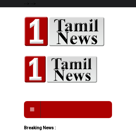
-->
-->
Breaking News :