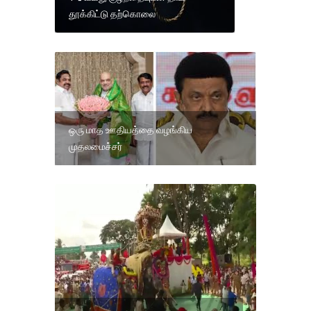
தூக்கிட்டு தற்கொலை
ஒரு மாத ஊதியத்தை வழங்கிய
முதலமைச்சர்