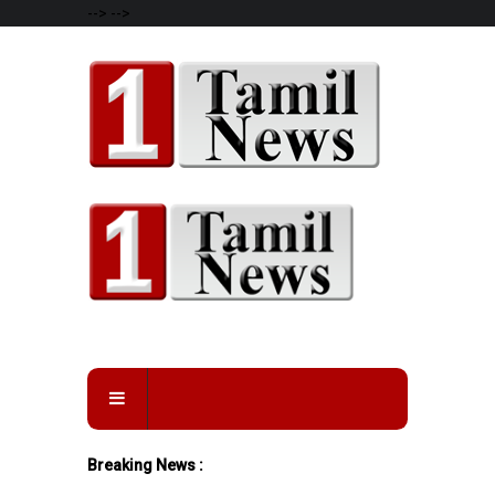
-->
-->
Breaking News :