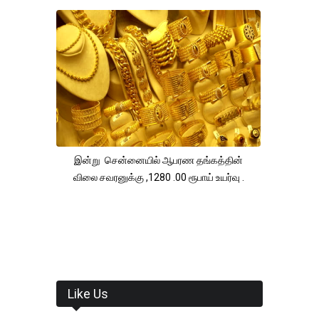
இன்று சென்னையில் ஆபரண தங்கத்தின்
விலை சவரனுக்கு ,1280 .00 ரூபாய் உயர்வு .
Like Us