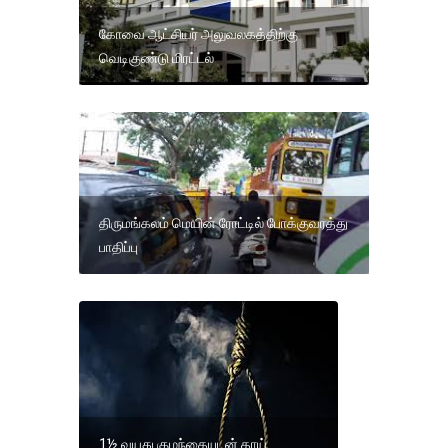
கோவை ஆட்சியர் அலுவலகத்திற்கு
வெடிகுண்டு மிரட்டல்
திருமங்கலம் மெயின் ரோட்டில் போக்குவரத்து
பாதிப்பு
1½ வயது குழந்தையுடன் தாய்