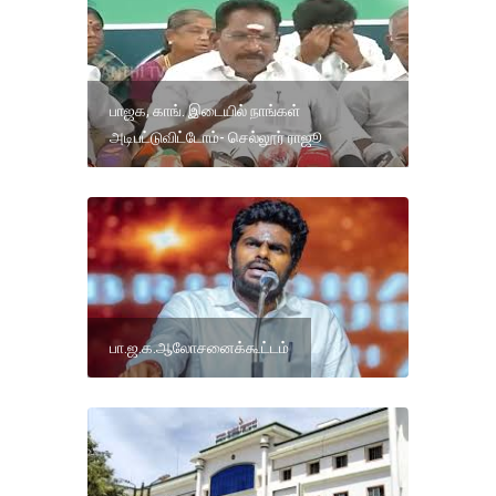
பாஜக, காங். இடையில் நாங்கள்
அடிபட்டுவிட்டோம்- செல்லூர் ராஜூ
பா.ஜ.க.ஆலோசனைக்கூட்டம்