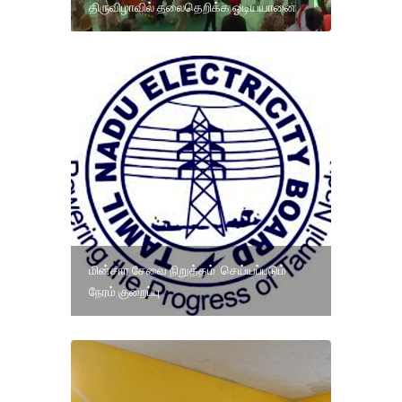
திருவிழாவில் தலைதெறிக்க ஓடியயானை
மின்சார சேவை நிறுத்தம் செய்யப்படும்
நேரம் குறைப்பு