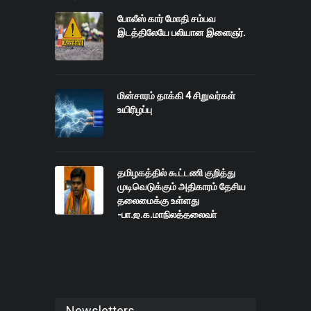
போலீஸ் கார் மோதி சம்பவ
இடத்திலேயே பலியான இளைஞர்.
மின்சாரம் தாக்கி 4 சிறுவர்கள்
உயிரிழப்பு
தமிழகத்தில் கூட்டணி குறித்து
முடிவெடுக்கும் அதிகாரம் தேசிய
தலைமைக்கு உள்ளது
-பா.ஜ.க.மாநிலத்தலைவா்
அண்ணாமலை
Newsletters