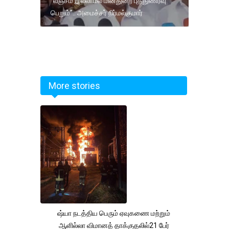
“லஞ்சம் இல்லாமல் மின்துறை புத்துணர்வு
பெறும்”.. அமைச்சர் நிர்மல்குமார்
More stories
ஷ்யா நடத்திய பெரும் ஏவுகணை மற்றும்
ஆளில்லா விமானத் தாக்குதலில்21 பேர்