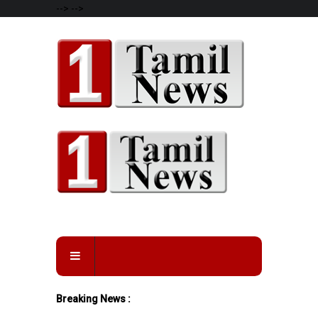
-->
-->
Breaking News :