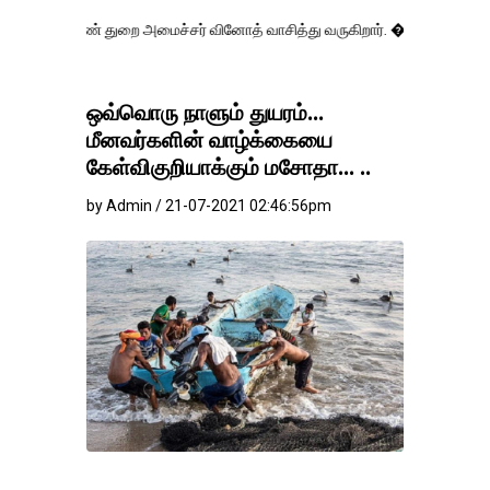
 துறை அமைச்சர் வினோத் வாசித்து வருகிறார். �.
ஒவ்வொரு நாளும் துயரம்...
மீனவர்களின் வாழ்க்கையை
கேள்விகுறியாக்கும் மசோதா... ..
by Admin / 21-07-2021 02:46:56pm