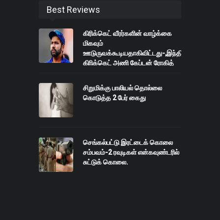
Best Reviews
கிரிக்கெட் வீரர்களின் வாழ்க்கை
மிகவும்
ஊடுருவக்கூடியதாகிவிட்டது-,இந்திய
கிாிக்கெட் அணி கேப்டன் ரோகித்
சர்மா
சிறுமிக்கு பாலியல் தொல்லை
கொடுத்த 2 பேர் கைது
செங்கல்பட்டு இரட்டைக் கொலை
சம்பவம்-2 ரவுடிகள் என்கவுண்டரில்
சுட்டுக் கொலை.