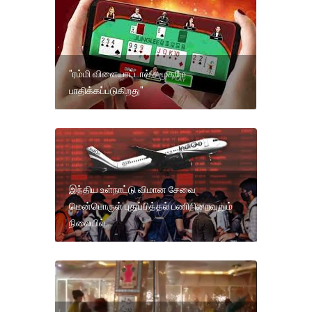
"ரம்மி விளையாட்டால் சமூகமே
பாதிக்கப்படுகிறது"
இந்திய உள்நாட்டு விமான சேவை
மென்பொருள் புதுப்பித்தல் பணிநிறைவுறும்
நிலையில்..