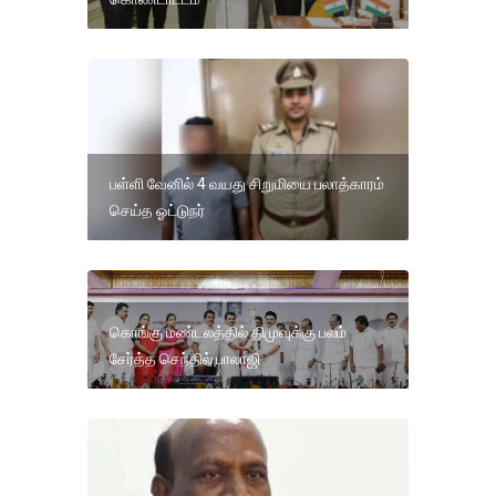
பள்ளி வேனில் 4 வயது சிறுமியை பலாத்காரம்
செய்த ஓட்டுநர்
கொங்கு மண்டலத்தில் திமுவுக்கு பலம்
சேர்த்த செந்தில் பாலாஜி