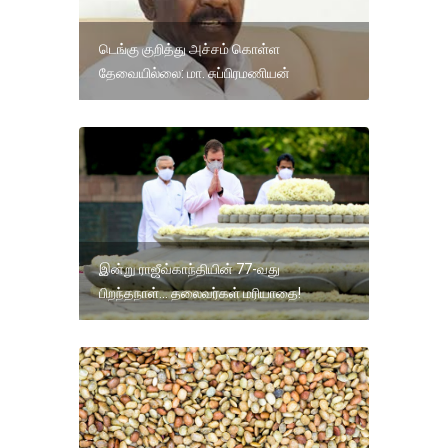
டெங்கு குறித்து அச்சம் கொள்ள
தேவையில்லை: மா. சுப்பிரமணியன்
இன்று ராஜீவ்காந்தியின் 77-வது
பிறந்தநாள்... தலைவர்கள் மரியாதை!