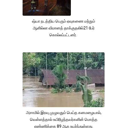
ஷ்யா நடத்திய பெரும் ஏவுகணை மற்றும்
ஆளில்லா விமானத் தாக்குதலில்21 பேர்
கொல்லப்பட்டனர்.
அசாமில் இரவு முழுவதும் பெய்த கனமழையால்,
வெள்ளத்தால் உயிரிழந்தவர்களின் மொத்த
எண்ணிக்கை 89 ஆக உயர்ந்துள்ளது.