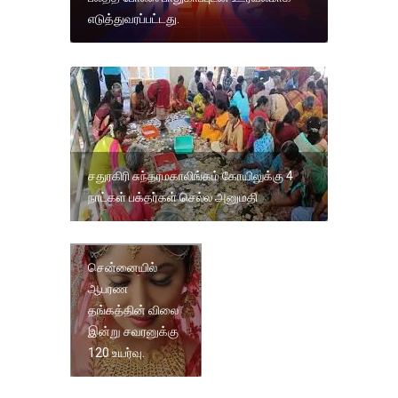
எடுத்துவரப்பட்டது.
சதுரகிரி சுந்தரமகாலிங்கம் கோயிலுக்கு 4
நாட்கள் பக்தர்கள் செல்ல அனுமதி
சென்னையில்
ஆபரண
தங்கத்தின் விலை
இன்று சவரனுக்கு
120 உயர்வு.