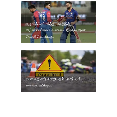
ஏழு விக்கெட் வித்தியாசத்தில்
ஆப்கானிஸ்தான் அணியை இந்திய அணி
வெற்றி கொண்டது.
பைக் மீது கார் மோதியதில் புகைப்படக்
கலைஞர் உயிரிழப்பு