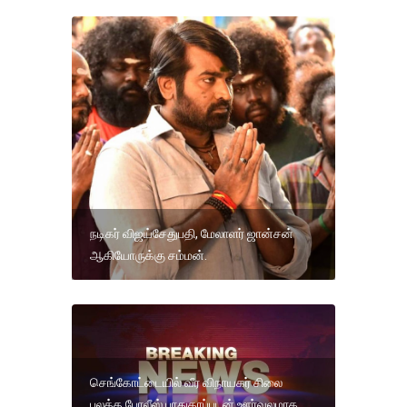
நடிகர் விஜய்சேதுபதி, மேலாளர் ஜான்சன்
ஆகியோருக்கு சம்மன்.
செங்கோட்டையில் வீர விநாயகர் சிலை
பலத்த போலீஸ் பாதுகாப்புடன் ஊர்வலமாக