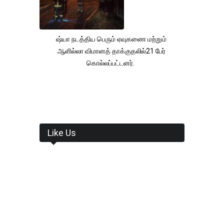
ஷ்யா நடத்திய பெரும் ஏவுகணை மற்றும்
ஆளில்லா விமானத் தாக்குதலில்21 பேர்
கொல்லப்பட்டனர்.
Like Us