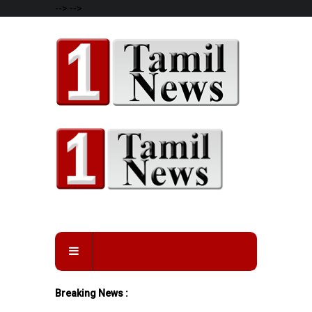
-->
-->
Breaking News :