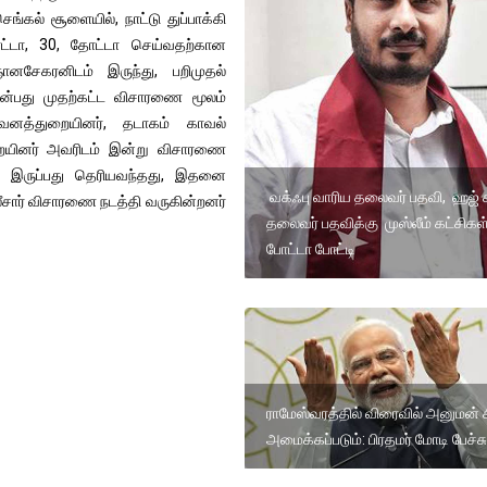
கல் சூளையில், நாட்டு துப்பாக்கி
ோட்டா, 30, தோட்டா செய்வதற்கான
ானசேகரனிடம் இருந்து, பறிமுதல்
் என்பது முதற்கட்ட விசாரணை மூலம்
னத்துறையினர், தடாகம் காவல்
றையினர் அவரிடம் இன்று விசாரணை
டம் இருப்பது தெரியவந்தது, இதனை
வக்ஃபு வாரிய தலைவர் பதவி, ஹஜ் க
ீசார் விசாரணை நடத்தி வருகின்றனர்
தலைவர் பதவிக்கு முஸ்லீம் கட்சிகள
போட்டா போட்டி
ராமேஸ்வரத்தில் விரைவில் அனுமன்
அமைக்கப்படும்: பிரதமர் மோடி பேச்சு