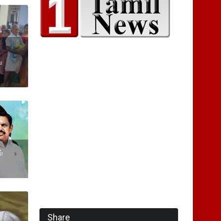
ல
்
Share