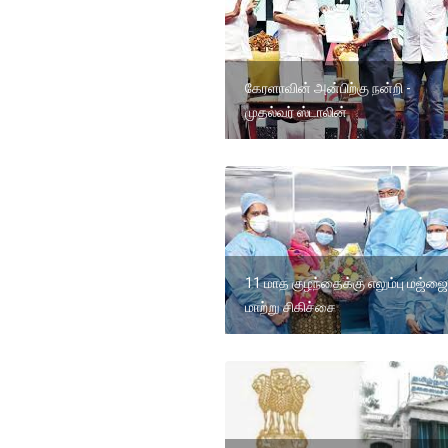
கேரளாவின் அன்பிற்கு நன்றி -
முதல்வர் ஸ்டாலின்
11 மாத குழந்தைக்கு எலும்பு மஜ்ஜை
மாற்று சிகிச்சை