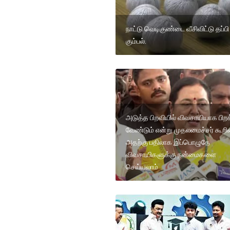
நாட்டு வெடிகுண்டை வீசிவிட்டு தப்ப
கும்பல்.
அடுத்த பிறவியில் விவசாயியாக பிற
வேண்டும் என்று முதலமைச்சர் கூறின
அதற்கு பதிலாக இப்பொழுதே
விவசாயிகளுக்கு நன்மைகளை
செய்யலாம்