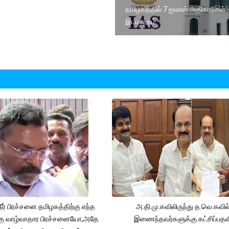
தமிழகத்தில் 7 ஐஏஎஸ் அதிகாரிகள்
இடமாற்றம்.
நீர் பிரச்சனை தமிழகத்திற்கு எந்த
அ.தி.மு.கவிலிருந்து த.வெ.கவில
கு வாழ்வாதார பிரச்சனையோ,அதே
இணைந்தவர்களுக்கு கட்சிப்பதவ