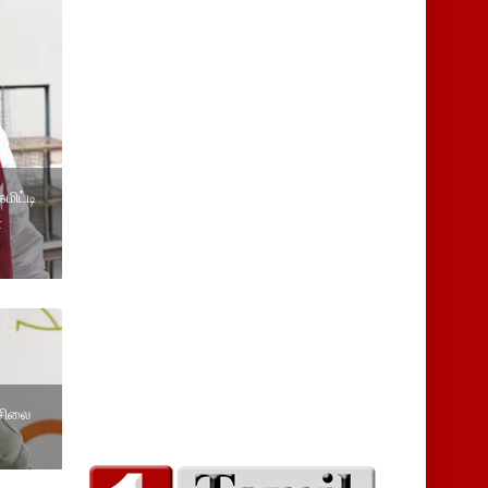
மிட்டி
்
 சிலை