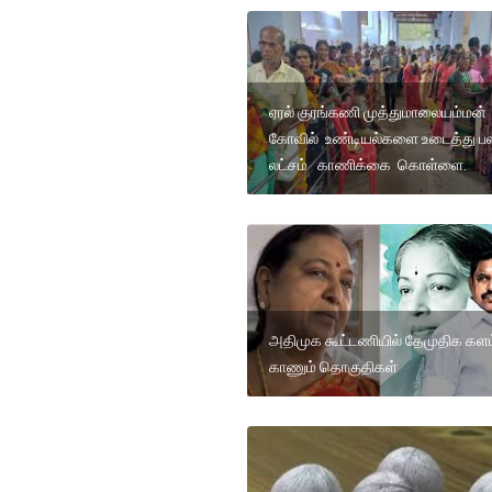
ஏரல் குரங்கணி முத்துமாலையம்மன்
கோவில் உண்டியல்களை உடைத்து ப
லட்சம் காணிக்கை கொள்ளை.
அதிமுக கூட்டணியில் தேமுதிக களம
காணும் தொகுதிகள்