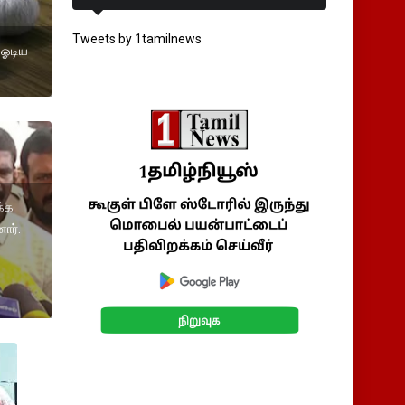
Tweets by 1tamilnews
ி ஓடிய
க்க
ார்.