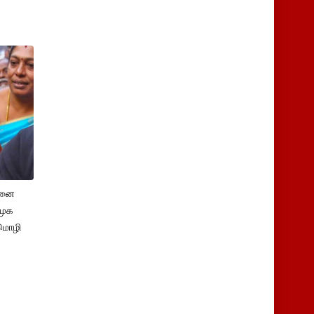
சனை
ிமுக
மொழி