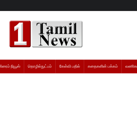
கிரைம் நியூஸ்
தொழில்நுட்பம்
கேள்வி பதில்
கதைகளின் பக்கம்
வணிகம