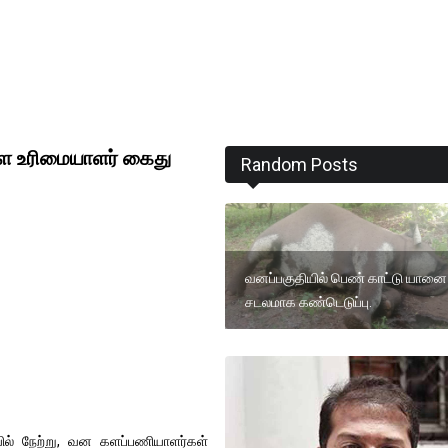
ூளை உரிமையாளர் கைது
Random Posts
வனப்பகுதியில் பெண் காட்டு யானை
சடலமாக கண்டெடுப்பு.
ில் நேற்று, வன களப்பணியாளர்கள்