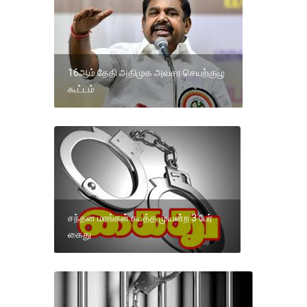
16ஆம் தேதி அதிமுக அவசர செயற்குழு
கூட்டம்
சந்தன மரங்கள் கடத்த முயன்ற 3 பேர்
கைது