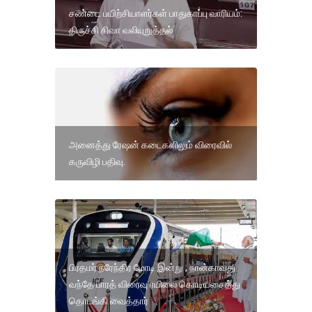
சண்டை பயிற்சியாளர்கள் பாதுகாப்பு வாரியம்:
திருச்சி சிவா வலியுறுத்தல்
அனைத்து ரேஷன் கடைகளிலும் விரைவில்
கருவிழி பதிவு.
பிரதமர் நரேந்திர மோடி இன்று , நான்காவது
வந்தே பாரத் விரைவு ரயிலை கொடியசைத்து
தொடங்கி வைத்தார்