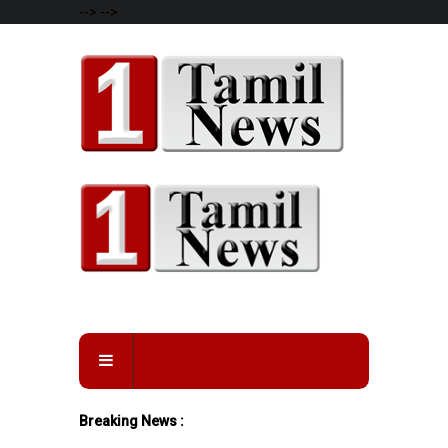
-->
-->
Breaking News :