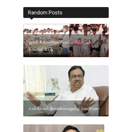
Random Posts
ஜூன் 4 பேசுகிறேன்! வாக்களித்த பின்
உதயநிதி பேட்டி
ஈ.வி.கே.எஸ்.இளங்கோவனுக்கு கொரோனா