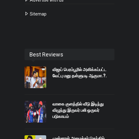
Advertise with us
Sitemap
Best Reviews
விஜய் பெரம்பூரில் அளிக்கப்பட்ட
வேட்பு மனு தள்ளுபடி ஆகுமா.?.
வாகை குளத்தில் வீடு இடிந்து
விழுந்து இருவர் பலி ஒருவர்
படுகாயம்
முன்னாள் அமைச்சர் செந்தில்