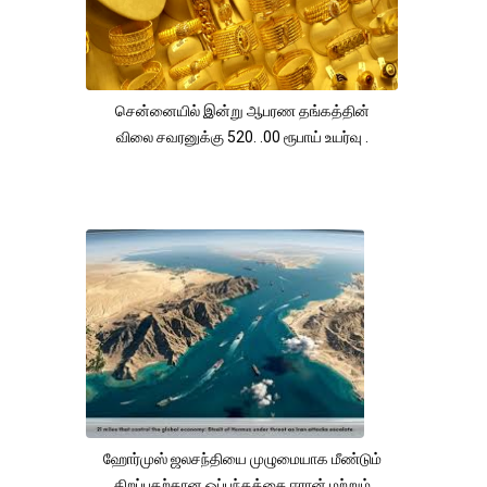
சென்னையில் இன்று ஆபரண தங்கத்தின்
விலை சவரனுக்கு 520. .00 ரூபாய் உயர்வு .
ஹோர்முஸ் ஜலசந்தியை முழுமையாக மீண்டும்
திறப்பதற்கான ஒப்பந்தத்தை ஈரான் மற்றும்