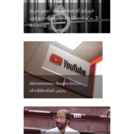
திமுக நகராட்சி கவுன்சிலர் வீட்டுக்குள்
புகுந்து தாக்குதல் விசிக நிர்வாகி உட்பட 3
பேர் கைது.
விசாரணையை நேரலை செய்ய
உச்சநீதிமன்றம் முடிவு.