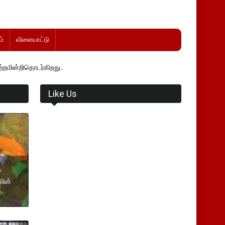
்
விளையாட்டு
ிறது..
Like Us
க
லின்