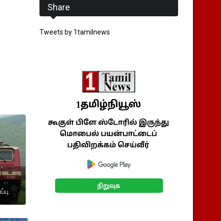
Share
Tweets by 1tamilnews
்பு.