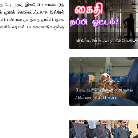
் அபு முராத் இஸ்ரேலிய வான்வழித்
ில் முராத் கொல்லப்பட்டதாக இஸ்ரேல்
ுக்கிய விமான தளத்தை தாக்கியதாக
தல்களில் ஹமாஸ் பயங்கரவாதிகளுக்கு
55 கோடி மோசடி வழக்கில் பெண் க
3 அடி உயர பெண்ணுக்கு அறுவை
சிகிச்சை மூலம் பிரசவம்