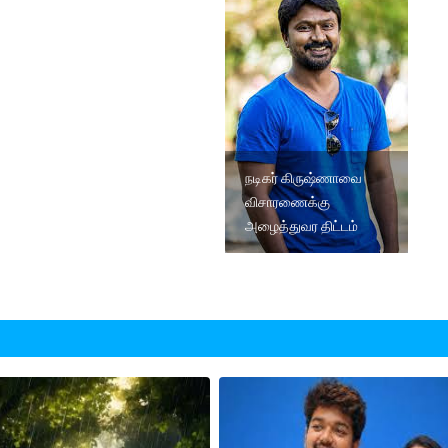
நடிகர் கிருஷ்ணாவை
விசாரணைக்கு
அழைத்துவர திட்டம்