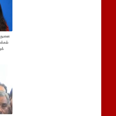
சருமான
க்கல்
ுக்