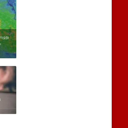
ொழுது
்
ி