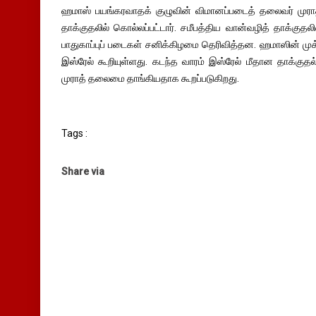
ஹமாஸ் பயங்கரவாதக் குழுவின் விமானப்படைத் தலைவர் முராத
தாக்குதலில் கொல்லப்பட்டார். சமீபத்திய வான்வழித் தாக்குதல
பாதுகாப்புப் படைகள் சனிக்கிழமை தெரிவித்தன. ஹமாஸின் ம
இஸ்ரேல் கூறியுள்ளது. கடந்த வாரம் இஸ்ரேல் மீதான தாக்கு
முராத் தலைமை தாங்கியதாக கூறப்படுகிறது.
Tags :
Share via