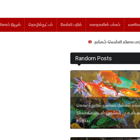
கிரைம் நியூஸ்
தொழில்நுட்பம்
கேள்வி பதில்
கதைகளின் பக்கம்
வணிகம
தங்கம்-வெள்ளி விலை மாற்றமின்றிதொடர்க
Random Posts
கொளத்தூரில் வண்ண மீன்கள் சங்
நிர்வாகிகளுடன் முதல்வர் மு.க.ஸ்டா
சந்திப்பு