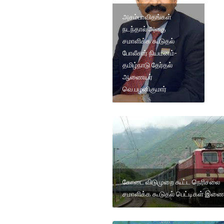
அசம்பாவிதங்கள்
நடந்தால் அதை
சமாளிக்க கூடுதல்
போலீசார் நியமனம்-
தமிழ்நாடு தேர்தல்
ஆணையர்
வெ.பழனிகுமார்
கோடை விடுமுறை கூட்ட நெரிசலை
சமாளிக்க கூடுதல் பெட்டிகள் இணைப