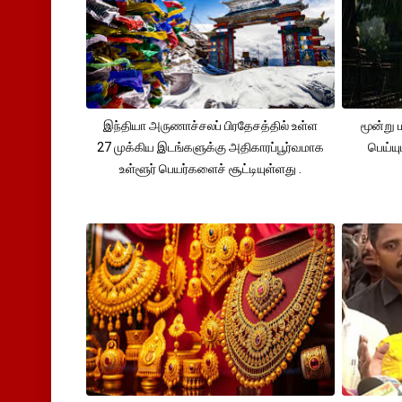
இந்தியா அருணாச்சலப் பிரதேசத்தில் உள்ள
மூன்று
27 முக்கிய இடங்களுக்கு அதிகாரப்பூர்வமாக
பெய்ய
உள்ளூர் பெயர்களைச் சூட்டியுள்ளது .