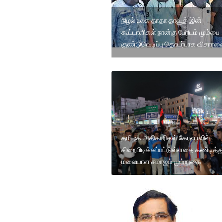
நிழல் உலக தாதா தாவூத் இன்
கூட்டாளிகள் நான்கு பேரிடம் மும்பை
குண்டுவெடிப்பு தொடர்பாக விசார
தமிழக அதிகாரிகள் கேரளாவில்
சிறைபிடிக்கப்பட்டுள்ளதை கண்டித்த
மலையாள சமாஜம் முற்றுகை