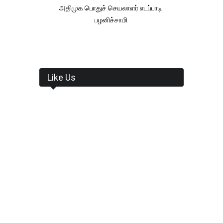
அதிமுக பொதுச் செயலாளர் எடப்பாடி
பழனிச்சாமி
Like Us