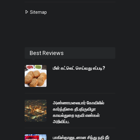
Sitemap
Best Reviews
மீன் கட்லெட் செய்வது எப்படி?
அண்ணாமலையார் கோவிலில்
கார்த்திகை தீபதிருவிழா
காவல்துறை உதவி எண்கள்
அறிவிப்பு.
பாகிஸ்தானுடனான சிந்து நதி நீர்