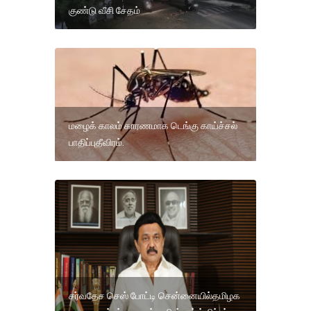
குண்டு வீசி சேதம்
மழைக் காலம் காரணமாக டெங்கு காய்ச்சல்
பாதிப்புதீவிரம்.
சர்வதேச செஸ் போட்டி சென்னையில்தமிழக