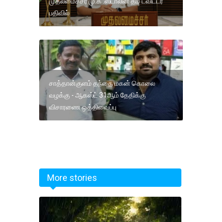
முதலமைச்சர் மு.க .ஸ்டாலின் தம் ட்விட்டர்
பதிவில்
சாத்தான்குளம் தந்தை மகன் கொலை
வழக்கு - ஆகஸ்ட் 31ஆம் தேதிக்கு
விசாரணை ஒத்திவைப்பு
More stories