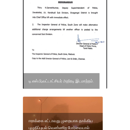
டி.எஸ்.பி,வட்டாட்சியர் அதிரடி இடமாற்றம்.
ஈராக்கை எட்டாவது முறையாக தாக்கிய
புழுதிப்புயல் வெண்ணிற போர்வையால்