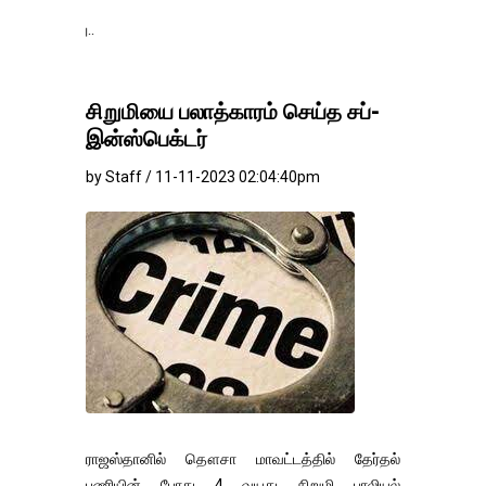
தங்கம்-வெள்ளி விலை ம
சிறுமியை பலாத்காரம் செய்த சப்-
இன்ஸ்பெக்டர்
by Staff / 11-11-2023 02:04:40pm
ராஜஸ்தானில் தௌசா மாவட்டத்தில் தேர்தல்
பணியின் போது 4 வயது சிறுமி பாலியல்