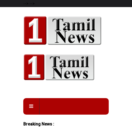
-->
-->
Breaking News :