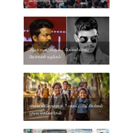
மேற்கொண்ட முதல்வர்
அப்பா சமாதிக்கு கூட போகல! விஜய
பிரபாகரன் உருக்கம்
நாளை விடுமுறையா..? மாவட்ட ஆட்சியர்கள்
முடிவு செய்வார்கள்.