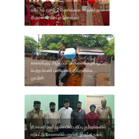
டிக் டாக் மூலம் 2 பெண்களை காதலித்து
திருமணம் செய்த இளைஞர்
காரைக்குடி அழகப்பா பல்கலைக்கழக ஒய்வு
பெற்ற பெண் பணியாளர் தீக்குளிக்க
முயற்சி.
தீபாவளி அன்று செயின் பறிப்பு குற்றங்களில்
ஈடுபட்டு கேரளாவில் பதுங்கி இருந்த மூவர்