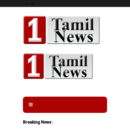
-->
-->
Breaking News :