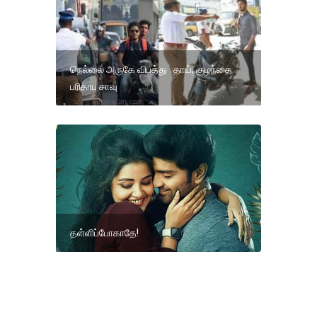
நெல்லை அருகே விபத்து தாய், குழந்தை
பரிதாப சாவு
தள்ளிப்போகாதே!