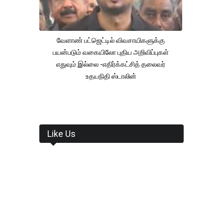
வேளாண் பட்ஜெட்டில் விவசாயிகளுக்கு
பயன்படும் வகையிலோ புதிய அறிவிப்புகள்
எதுவும் இல்லை -எதிர்க்கட்சித் தலைவர்
உதயநிதி ஸ்டாலின்
Like Us