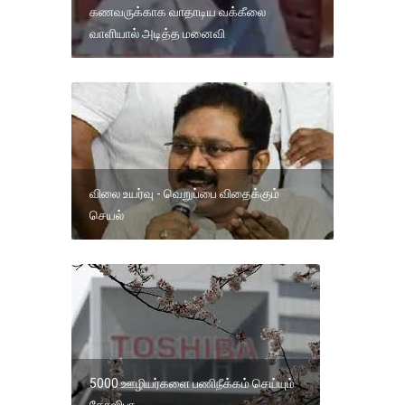
கணவருக்காக வாதாடிய வக்கீலை
வாளியால் அடித்த மனைவி
விலை உயர்வு - வெறுப்பை விதைக்கும்
செயல்
5000 ஊழியர்களை பணிநீக்கம் செய்யும்