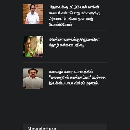
தேவைக்கு மட்டும் பால் வாங்கி
வையுங்கள் -பொது மக்களுக்கு
அமைச்சர் மனோ தங்கராஜ்
வேண்டுகோள்
அண்ணாமலைக்கு ஜெயலலிதா
தோழி சசிகலா பதிலடி
கலைஞர் கதை வசனத்தில்
"கலைஞரின் கண்ணம்மா" படத்தை
இயக்கிய பாபா விக்ரம் மரணம்.
Newsletters