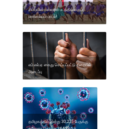
சிம்புவின் ஈஸ்வரன் படத்தில் வரும்
மாங்கல்யம் பாடல்!
எம்.எல்.ஏ. கைது செய்யப்பட்டு சிறையில்
அடைப்பு
தமிழகத்தில் இன்று 30,215 பேருக்கு
கரோனா தொற்று 24,639 பேர்