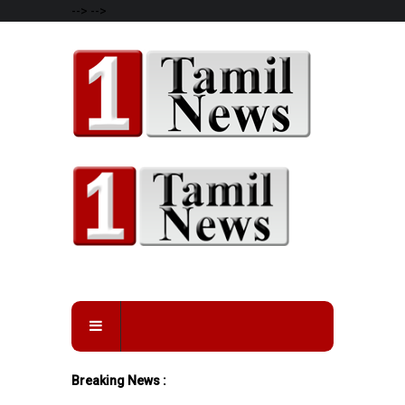
-->
-->
Breaking News :