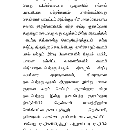
வெகு விமர்ச்சையாக முருகனின் எல்லாம்
படைவீடாக பக்தர்களால் பாவிக்கபப்டுவது
தென்காசி மாவட்டம் ஆய்க்குடி ஸ்ரீ பாலசுப்பிரமணிய
சுவாமி திருக்கோவிலில் கந்த சஷ்டி சூரசம்ஹார
திருவிழா நடைபெறுவது வழக்கம்.இந்த ஆலயத்தில்
கடந்த திங்களன்று கொடியேற்றத்துடன் கந்த
சஷ்ட்டி திருவிழா தொடங்கியது. நாள்தோறும் சுவாமி
பகல் மற்றும் இரவு வேளைகளில் ரிஷபம், மயில்,
யானை உள்ளிட்ட வாகனங்களில் சுவாமி
வீதிஉலாநடைபெற்றது.மேலும் தினமும் சிறப்பு
அலங்கார ஆராதனைகள், தீபாராதனை
நடைபெற்றது.ஆறாம் திருநாளான இன்று மாலை
சூரனை வதம் செய்யும் சூரசம்ஹார விழா
நடைபெற்றது. இன்று நடைபெற்ற சூரசம்ஹார
நிகழ்ச்சியில் தென்காசி மாவத்திலுள்ள
செங்கோட்டை,கடையநல்லூர் ,தென்காசி,
நயினரகம், சுரண்டை ,சாம்பவர் வடகரை,உள்ளிட்ட
பல்வேறு பகுதிகளிலிருந்தும் சுற்றுவட்டார பகுதியில்