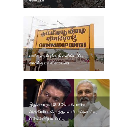
தோஷிபா
மனித எலும்புக்கூடு கண்டெடுப்பு
காவல்துறை விசாரணை
இதுவரை ரூ.1000 கோடி கோவில்
ஆக்கிரமிப்பு சொத்துகள் மீட்பு அமைச்சர்
பி.கே.சேகர்பாபு பேட்டி