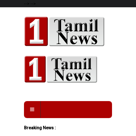
-->
-->
Breaking News :