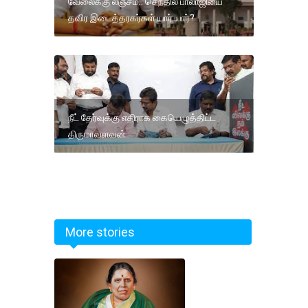
வேலைக்கு லஞ்சம்.. செந்தில் பாலாஜியை
தவிர இடைத்தரகர்கள் யார் யார்?
நீட் தேர்வுக்கு எதிராக கையெழுத்திட்ட
திருமாவளவன்
More stories