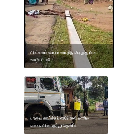
மின்சாரம் கம்பம் சாய்ந்து விழுந்து மின்
ஊழியர் பலி
பறவை காய்ச்சல் எதிரொலி-மாநில
எல்லையில் மருந்து தெளிப்பு