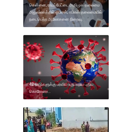
சென்னை, ராயப்பேட்டை அதிமுக தலைமை
அலுவலகத்தில் ஓபிஎஸ், ஈபிஎஸ் தலைமையில்
நடைபெற்ற ஆலோசனை நிறைவு.
42 நாடுகளுக்கு பரவிய உருமாறிய புதிய
கொரோனா...