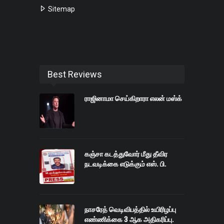
Sitemap
Best Reviews
ராஜினாமா செய்கிறாரா எலன் மஸ்க்
கஞ்சா கடத்துவோர் மீது தீவிர
நடவடிக்கை எடுக்கும் எஸ். பி.
நாசரேத் வெடிவிபத்தில் உயிரிழப்பு
எண்ணிக்கை 3 ஆக அதிகரிப்பு.