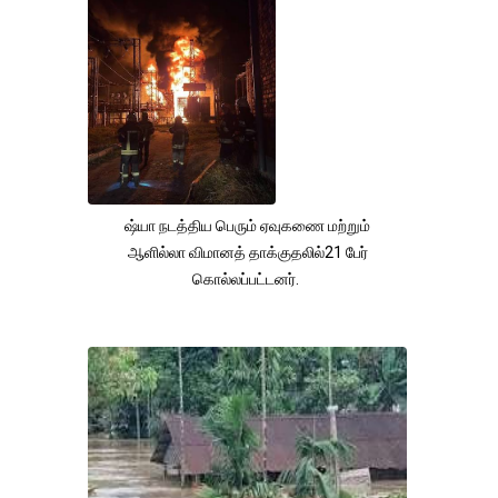
ஷ்யா நடத்திய பெரும் ஏவுகணை மற்றும்
ஆளில்லா விமானத் தாக்குதலில்21 பேர்
கொல்லப்பட்டனர்.