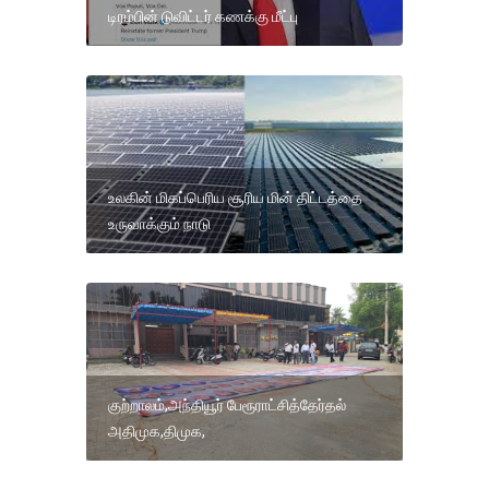
டிரம்பின் டுவிட்டர் கணக்கு மீட்பு
உலகின் மிகப்பெரிய சூரிய மின் திட்டத்தை
உருவாக்கும் நாடு
குற்றாலம்,அந்தியூர் பேரூராட்சித்தேர்தல்
அதிமுக,திமுக,