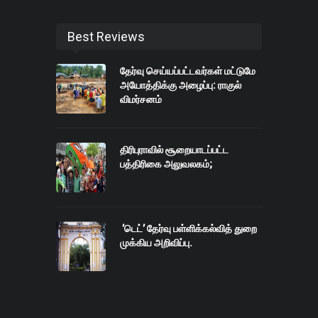
Best Reviews
தேர்வு செய்யப்பட்டவர்கள் மட்டுமே
அயோத்திக்கு அழைப்பு: ராகுல்
விமர்சனம்
திரிபுராவில் சூறையாடப்பட்ட
பத்திரிகை அலுவலகம்;
’டெட்’ தேர்வு பள்ளிக்கல்வித் துறை
முக்கிய அறிவிப்பு.