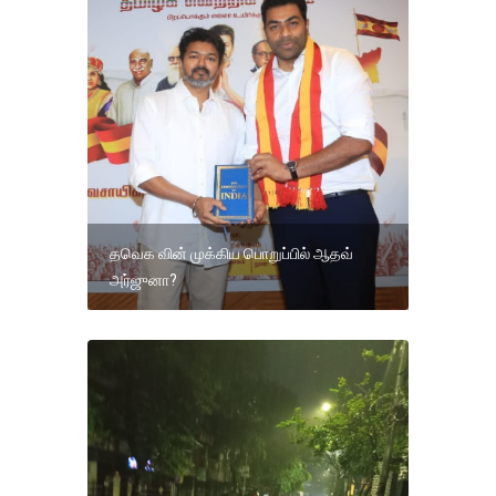
தவெக வின் முக்கிய பொறுப்பில் ஆதவ்
அர்ஜுனா?