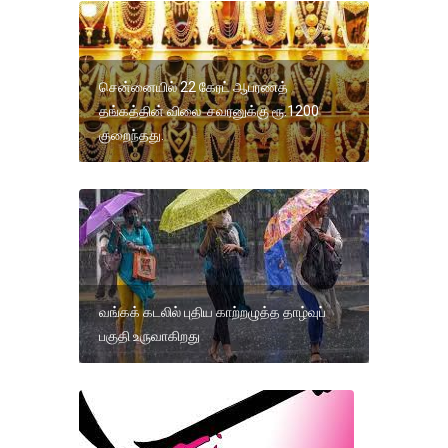
சென்னையில் 22 கேரட் ஆபரணத்
தங்கத்தின் விலை சவரனுக்கு ரூ.1200
குறைந்தது.
வங்கக் கடலில் புதிய காற்றழுத்த தாழ்வுப்
பகுதி உருவாகிறது