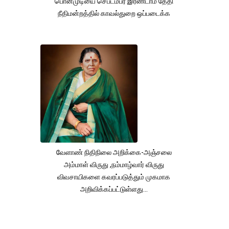
பொன்முடியை செப்டம்பர் இரண்டாம் தேதி
நீதிமன்றத்தில் காவல்துறை ஒப்படைக்க
வேளாண் நிதிநிலை அறிக்கை-அஞ்சலை
அம்மாள் விருது ,நம்மாழ்வார் விருது
விவசாயிகளை கவரப்படுத்தும் முகமாக
அறிவிக்கப்பட்டுள்ளது...