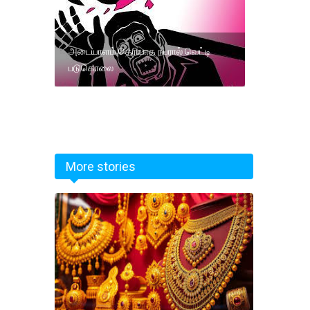
அடையாளம் தெரியாத நபரால் வெட்டி
படுகொலை
More stories