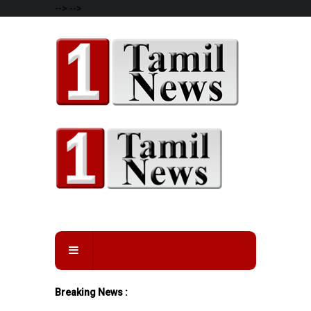
-->
-->
Breaking News :