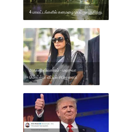
4 மாவட்டங்களில் கனமழை பெய்துவருகிறது.
அதானி விவகாரம் - மஹுவா
மொய்த்ரா வீட்டில் சிபிஐ ரைடு