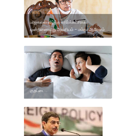
பாஜகவை வீழ்த்த எதிர்க்கட்சிகள்
ஒன்றிணைவது அவசியம் – மம்தா ஆவேசம்
குறட்டை...