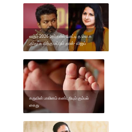
வரும் 2026 தேர்தலில் போட்டி த.வெ.க
,தி.மு.க விற்கு மட்டும் தான்- விஜய்
கருவின் பாலினம் கண்டறியும் கும்பல்
கைது