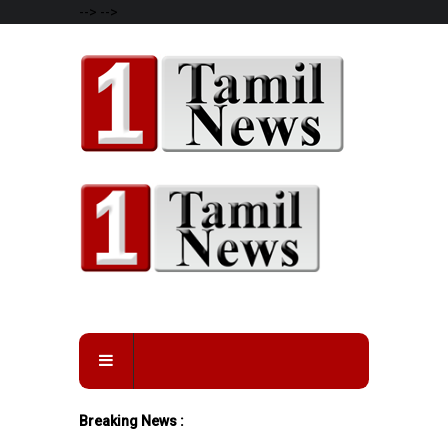
-->
-->
Breaking News :