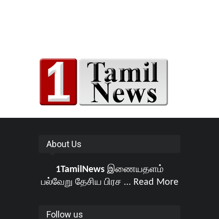
About Us
1TamilNews
இணையதளம்
பல்வேறு தேசிய பிரச ...
Read More
Follow us