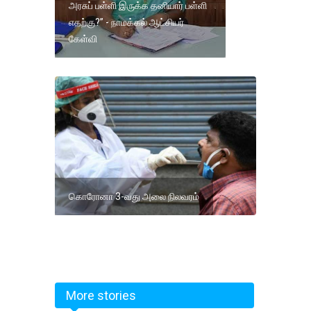
அரசுப் பள்ளி இருக்க தனியார் பள்ளி
எதற்கு?” - நாமக்கல் ஆட்சியர்
கேள்வி
கொரோனா 3-வது அலை நிலவரம்
More stories