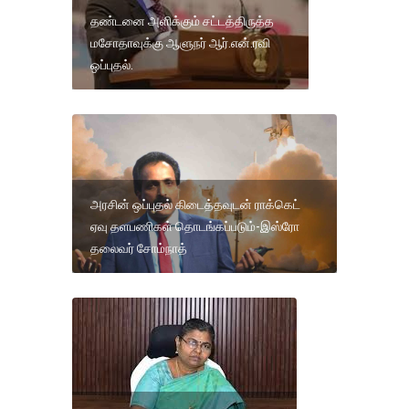
தண்டனை அளிக்கும் சட்டத்திருத்த
மசோதாவுக்கு ஆளுநர் ஆர்.என்.ரவி
ஒப்புதல்.
அரசின் ஒப்புதல் கிடைத்தவுடன் ராக்கெட்
ஏவு தளபணிகள் தொடங்கப்படும்-இஸ்ரோ
தலைவர் சோம்நாத்