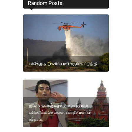
Random Posts
பல்வேறு நாடுகளில் பரவி வரும் காட்டுத் தீ
ஜான் ஜெபராஜ் வழக்கு-காவல்துறை
பதிலளிக்க சென்னை உயர் நீதிமன்றம்
உத்தரவு.