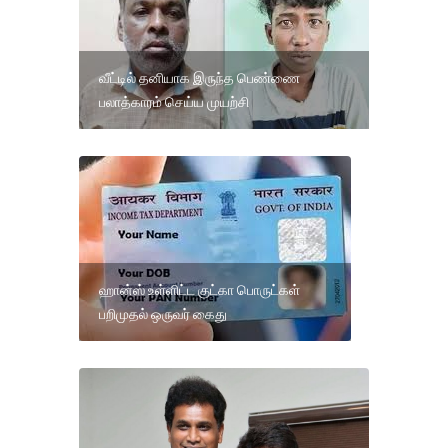
வீட்டில் தனியாக இருந்த பெண்ணை
பலாத்காரம் செய்ய முயற்சி
ஹான்ஸ் உள்ளிட்ட குட்கா பொருட்கள்
பறிமுதல் ஒருவர் கைது