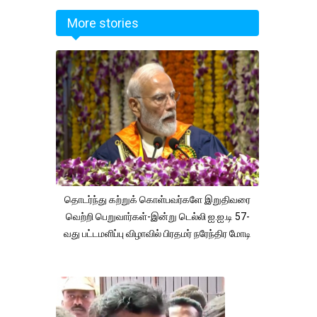
More stories
தொடர்ந்து கற்றுக் கொள்பவர்களே இறுதிவரை
வெற்றி பெறுவார்கள்-இன்று டெல்லி ஐ.ஐ.டி 57-
வது பட்டமளிப்பு விழாவில் பிரதமர் நரேந்திர மோடி