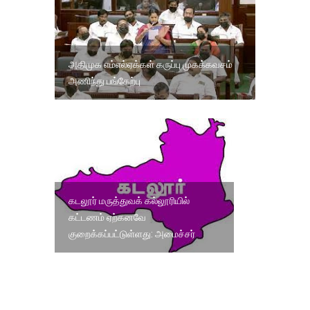
அதிமுக எம்எல்ஏக்கள் கருப்பு முகக்கவசம்
அணிந்து பங்கேற்பு
கடலூர் மருத்துவக் கல்லூரியில்
கட்டணம் ஏற்கனவே
குறைக்கப்பட்டுள்ளது: அமைச்சர்