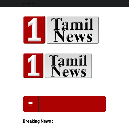
-->
-->
Breaking News :