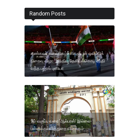
Random Posts
கண்கவர் கலைநிகழ்ச்சிகளுடன் ஒலிம்பிக்
நிறைவு விழா- இந்திய தேசியக்கொடி ஏந்தி
வந்த பஜ்ரங் புனியா
9ம் வகுப்பு வரை ‘ஆல்பாஸ்’ இல்லை-
பள்ளிக்கல்வித்துறை விளக்கம்