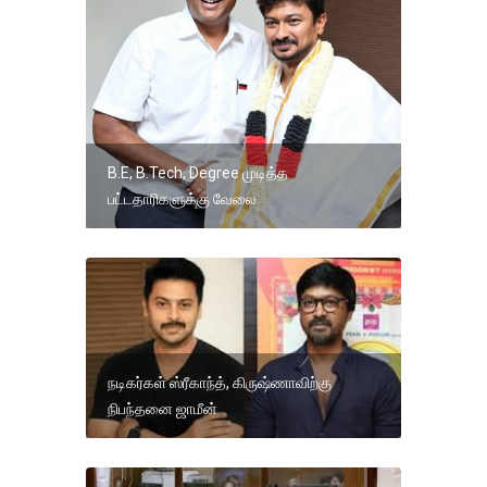
B.E, B.Tech, Degree முடித்த
பட்டதாரிகளுக்கு வேலை
நடிகர்கள் ஸ்ரீகாந்த், கிருஷ்ணாவிற்கு
நிபந்தனை ஜாமீன்