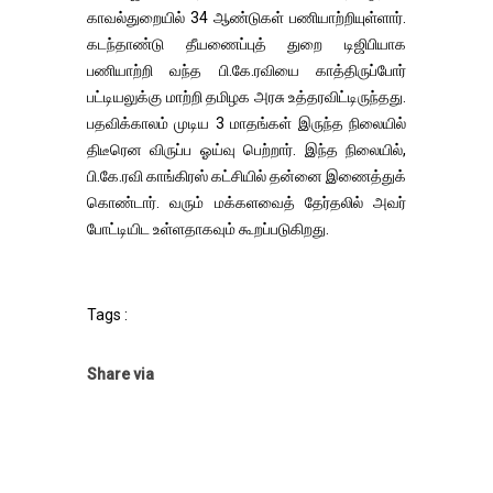
காவல்துறையில் 34 ஆண்டுகள் பணியாற்றியுள்ளார்.
கடந்தாண்டு தீயணைப்புத் துறை டிஜிபியாக
பணியாற்றி வந்த பி.கே.ரவியை காத்திருப்போர்
பட்டியலுக்கு மாற்றி தமிழக அரசு உத்தரவிட்டிருந்தது.
பதவிக்காலம் முடிய 3 மாதங்கள் இருந்த நிலையில்
திடீரென விருப்ப ஓய்வு பெற்றார். இந்த நிலையில்,
பி.கே.ரவி காங்கிரஸ் கட்சியில் தன்னை இணைத்துக்
கொண்டார். வரும் மக்களவைத் தேர்தலில் அவர்
போட்டியிட உள்ளதாகவும் கூறப்படுகிறது.
Tags :
Share via