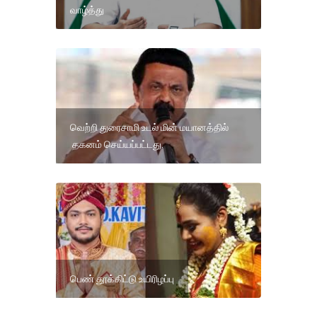
வாழ்த்து
வெற்றி துரைசாமி உடல் மின் மயானத்தில்
தகனம் செய்யப்பட்டது.
பெண் தூக்கிட்டு உயிரிழப்பு