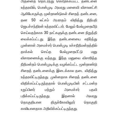
அதனைத் தொடர்ந்து கொடுக்கப்பட்ட தண்டனை
உத்தரவில், பொன்முடி அவரது மனைவி விசாலாட்சி
ஆகியோருக்கு மூன்றாண்டுகள் சிறைத் தண்டனை,
தலா 50 லட்சம் அபராதம் விதித்து நீதிபதி
ஜெயச்சந்திரன் உத்தரவிட்டார். மேலும் மேல்முறையீடு
செய்வதற்காக 30 நாட்களுக்கு தண்டனை நிறுத்தி
வைக்கப்பட்டது. இந்த தண்டனையை எதிர்த்து
முன்னாள் அமைச்சர் பொன்முடி உச்சநீதிமன்றத்தில்
தாக்கல் செய்த மேல்முறையீட்டு மனு
விசாரணைக்கு வந்தது. இந்த மனுவை விசாரித்த
நீதிமன்றம் பொன்முடிக்கு வழங்கப்பட்ட மூன்றாண்டு
சிறைத் தண்டனைக்கு இடைக்கால தடை விதித்து
உத்தரவிட்டிருந்தது. முன்னதாக சிறைத் தண்டனை
விதிக்கப்பட்டிருந்ததால் பொன்முடியின் சட்டமன்ற
உறுப்பினர் மற்றும் அமைச்சர் பதவி
பறிக்கப்பட்டிருந்தது. இதனால் அவரது
தொகுதியான திருக்கோவிலூர் தொகுதி
காலியானதாக அறிவிக்கப்பட்டிருந்தது.