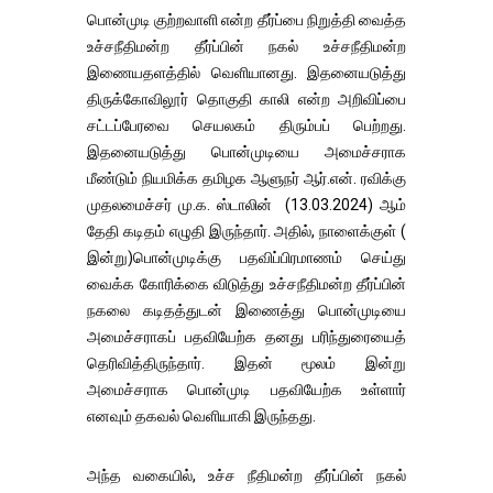
பொன்முடி குற்றவாளி என்ற தீர்ப்பை நிறுத்தி வைத்த
உச்சநீதிமன்ற தீர்ப்பின் நகல் உச்சநீதிமன்ற
இணையதளத்தில் வெளியானது. இதனையடுத்து
திருக்கோவிலூர் தொகுதி காலி என்ற அறிவிப்பை
சட்டப்பேரவை செயலகம் திரும்பப் பெற்றது.
இதனையடுத்து பொன்முடியை அமைச்சராக
மீண்டும் நியமிக்க தமிழக ஆளுநர் ஆர்.என். ரவிக்கு
முதலமைச்சர் மு.க. ஸ்டாலின் (13.03.2024) ஆம்
தேதி கடிதம் எழுதி இருந்தார். அதில், நாளைக்குள் (
இன்று)பொன்முடிக்கு பதவிப்பிரமாணம் செய்து
வைக்க கோரிக்கை விடுத்து உச்சநீதிமன்ற தீர்ப்பின்
நகலை கடிதத்துடன் இணைத்து பொன்முடியை
அமைச்சராகப் பதவியேற்க தனது பரிந்துரையைத்
தெரிவித்திருந்தார். இதன் மூலம் இன்று
அமைச்சராக பொன்முடி பதவியேற்க உள்ளார்
எனவும் தகவல் வெளியாகி இருந்தது.
அந்த வகையில், உச்ச நீதிமன்ற தீர்ப்பின் நகல்