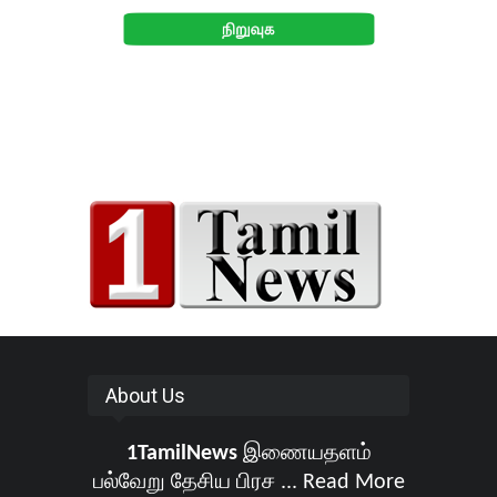
About Us
1TamilNews
இணையதளம்
பல்வேறு தேசிய பிரச ...
Read More