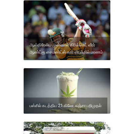
ஆஸ்திரேலிய முன்னாள் கிரிக்கெட் வீரர்
ஆண்ட்ரூ சைமண்ட்ஸ் கார் விபத்தில் மரணம்
பஸ்சில் கடத்திய 21 கிலோ கஞ்சா பறிமுதல்