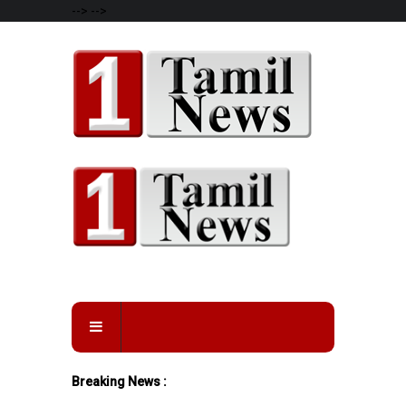
-->
-->
Breaking News :