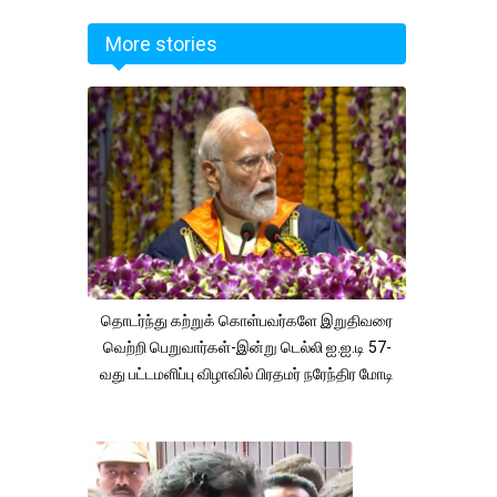
More stories
தொடர்ந்து கற்றுக் கொள்பவர்களே இறுதிவரை
வெற்றி பெறுவார்கள்-இன்று டெல்லி ஐ.ஐ.டி 57-
வது பட்டமளிப்பு விழாவில் பிரதமர் நரேந்திர மோடி