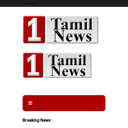
-->
-->
Breaking News :