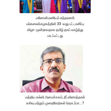
மனோன்மணியம் சுந்தரனார்
பல்கலைக்கழகத்தின் 33 -வது பட்டமளிப்பு
விழா- மூன்றாவதாக தமிழ் தாய் வாழ்த்து
பாடப்பட்டது
மத்திய கல்வி அமைச்சகம், நீட்வினாத்தாள்
கசிவு மற்றும் முறைகேடுகள் தொடர்பா....?