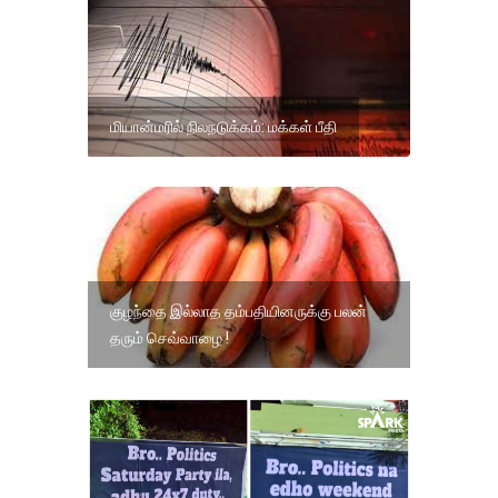
மியான்மரில் நிலநடுக்கம்: மக்கள் பீதி
குழந்தை இல்லாத தம்பதியினருக்கு பலன்
தரும் செவ்வாழை !