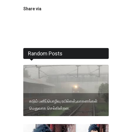
Share via
Random Posts
கடும் பனிப்பொழிவு ரயில்கள்,வாகனங்கள்
மெதுவாக செல்கின்றன.