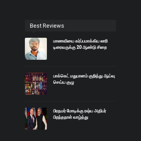
Best Reviews
மாணவியை கர்ப்பமாக்கிய லாரி
டிரைவருக்கு 20 ஆண்டு சிறை
பாக்கெட் மதுபானம் குறித்து ஆய்வு
செய்ய குழு
பிரதமர் மோடிக்கு ரஷ்ய அதிபர்
பிறந்தநாள் வாழ்த்து