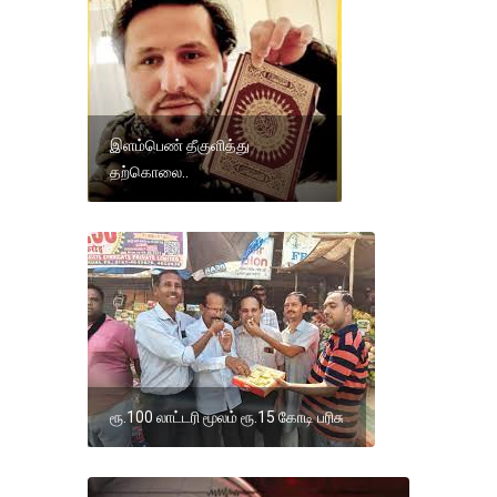
இளம்பெண் தீகுளித்து
தற்கொலை..
ரூ.100 லாட்டரி மூலம் ரூ.15 கோடி பரிசு