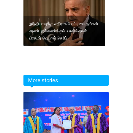
இந்தியாவுக்கு எதிராக போட்டியை தங்கள்
அணி புறக்கணிக்கும் -பாகிஸ்தான்
பிரதமர் ஷெபாஷ் செரிப்
More stories