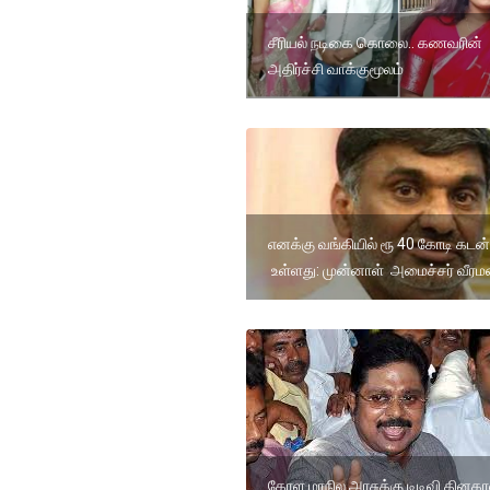
சீரியல் நடிகை கொலை.. கணவரின்
அதிர்ச்சி வாக்குமூலம்
எனக்கு வங்கியில் ரூ 40 கோடி கடன்
உள்ளது: முன்னாள் அமைச்சர் வீர
கேரள மாநில அரசுக்கு டிடிவி தினகர