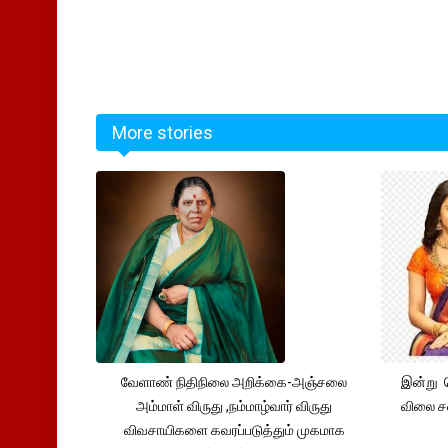
More stories
வேளாண் நிதிநிலை அறிக்கை-அஞ்சலை
இன்று 
அம்மாள் விருது ,நம்மாழ்வார் விருது
விலை சவ
விவசாயிகளை கவரப்படுத்தும் முகமாக