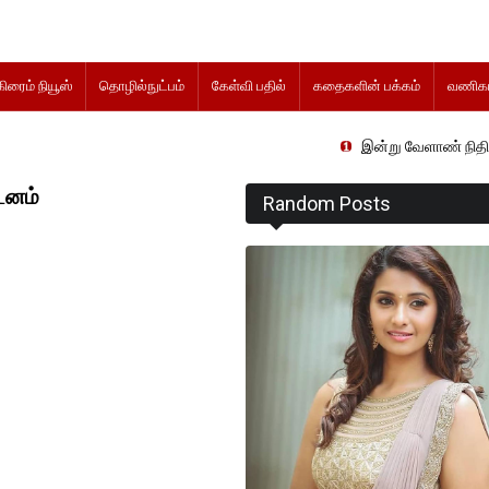
கிரைம் நியூஸ்
தொழில்நுட்பம்
கேள்வி பதில்
கதைகளின் பக்கம்
வணிகம
இன்று வேளாண் நிதிநிலை அறிக்
டனம்
Random Posts