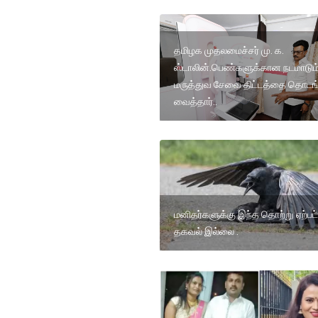
தமிழக முதலமைச்சர் மு. க.
ஸ்டாலின்.பெண்களுக்கான நடமாடும
மருத்துவ சேவை திட்டத்தை தொடங்
வைத்தார்..
மனிதர்களுக்கு இந்த தொற்று ஏற்ப
தகவல் இல்லை .