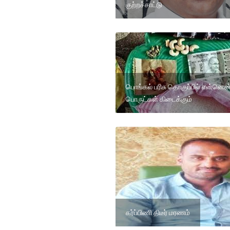
குற்றச்சாட்டு
பொங்கல் பரிசு தொகுப்பில் என்னெ
பொருட்கள் கிடைக்கும்
கர்ப்பிணி திடீர் மரணம்