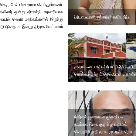
க்கு மேல் பிரச்சாரம் செய்துள்ளனர்.
கவினர் ஒன்று திரண்டு சரமாரியாக
ப்ரியாபவானி சங்கரின் எதிர்பார்ப்பு....
ையில், வெளி மாநிலங்களில் இருந்து
ுபடுவதாக இன்று திமுக வேட்பாளர்
மூதாட்டியை கட்டிப்போட்டு 36 ஆயிரம
ரொக்கம் மற்றும் செல்போன் கொள
தேர்தல் ஜனநாயக முறைப்படி
நடக்கவில்லை குறுக்கு வழியில்
வெற்றிபெற தி.மு.க. முயற்சி: ஜெயக்