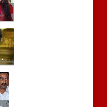
மணி
ன்