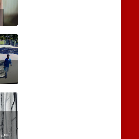
்
்ளை
குமார்