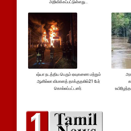
அறிவிக்கப்பட்டுள்ளது...
ஷ்யா நடத்திய பெரும் ஏவுகணை மற்றும்
அச
ஆளில்லா விமானத் தாக்குதலில்21 பேர்
க
கொல்லப்பட்டனர்.
உயிரிழந