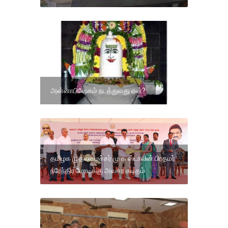
அன்னாபிஷேகம் நடத்துவது ஏன்?
தமிழக முதலமைச்சர் மு க ஸ்டாலின் பிரதமர்
நரேந்திர மோடிக்கு அவசர கடிதம்