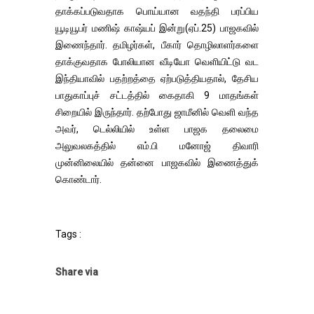
தாக்கப்படுவதாக பொய்யான வதந்தி பரப்பிய
யூடியூபர் மணிஷ் காஷ்யப் இன்று(ஏப்.25) பாஜகவில்
இணைந்தார். தமிழர்கள், பீகார் தொழிலாளர்களை
தாக்குவதாக போலியான வீடியோ வெளியிட்டு வட
இந்தியாவில் பதற்றத்தை ஏற்படுத்தியதால், தேசிய
பாதுகாப்புச் சட்டத்தில் கைதாகி 9 மாதங்கள்
சிறையில் இருந்தார். தற்போது ஜாமீனில் வெளி வந்த
அவர், டெல்லியில் உள்ள பாஜக தலைமை
அலுவலகத்தில் எம்.பி மனோஜ் திவாரி
முன்னிலையில் தன்னை பாஜகவில் இணைத்துக்
கொண்டார்.
Tags :
Share via