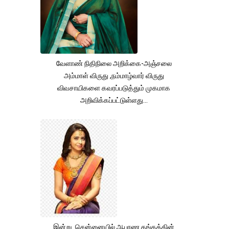
வேளாண் நிதிநிலை அறிக்கை-அஞ்சலை
அம்மாள் விருது ,நம்மாழ்வார் விருது
விவசாயிகளை கவரப்படுத்தும் முகமாக
அறிவிக்கப்பட்டுள்ளது...
இன்று சென்னையில் ஆபரண தங்கத்தின்