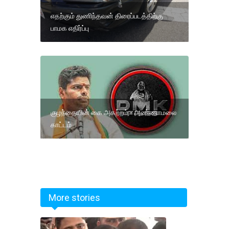
எதற்கும் துணிந்தவன் திரைப்படத்திற்கு
பாமக எதிர்ப்பு
குழந்தையின் கை அகற்றம் - அண்ணாமலை
காட்டம்
More stories