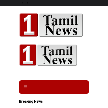
-->
-->
Breaking News :