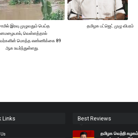
ாமில் இரவு முழுவதும் பெய்த
தமிழக பட்ஜெட் முழு விபரம்
னமழையால், வெள்ளத்தால்
்தவர்களின் மொத்த எண்ணிக்கை 89
ஆக உயர்ந்துள்ளது.
k Links
Best Reviews
தமிழக வெற்றி கழகம்
 Us