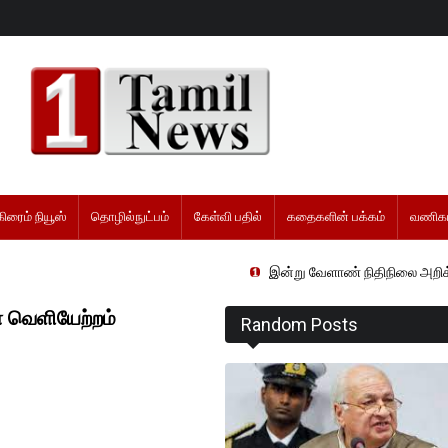
கிரைம் நியூஸ்
தொழில்நுட்பம்
கேள்வி பதில்
கதைகளின் பக்கம்
வணிகம
இன்று வேளாண் நிதிநிலை அறிக்கை தாக்கல் ச
் வெளியேற்றம்
Random Posts