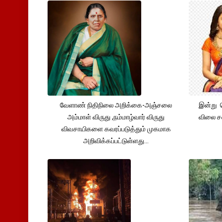
வேளாண் நிதிநிலை அறிக்கை-அஞ்சலை
இன்று 
அம்மாள் விருது ,நம்மாழ்வார் விருது
விலை சவ
விவசாயிகளை கவரப்படுத்தும் முகமாக
அறிவிக்கப்பட்டுள்ளது...