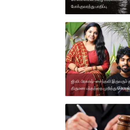
போக்குவரத்து பாதிப்பு.
ஜி.வி. பிரகாஷ்- சைந்தவி இருவரும் 
திருமண பந்தத்தை முறித்து கொண்