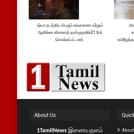
ஷ்யா நடத்திய பெரும் ஏவுகணை மற்றும்
அச
ஆளில்லா விமானத் தாக்குதலில்21 பேர்
க
கொல்லப்பட்டனர்.
உயிரிழந
About Us
Quic
1TamilNews
இணையதளம்
About