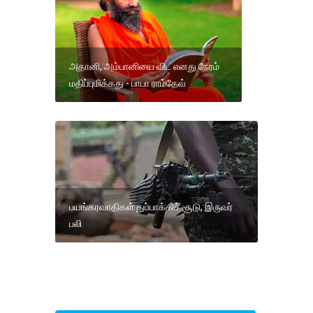
அதானி, அம்பானியை விட எனது நேரம்
மதிப்புமிக்கது - பாபா ராம்தேவ்
பயங்கரவாதிகள் துப்பாக்கிச் சூடு, இருவர்
பலி