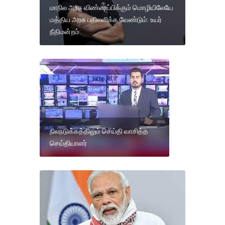
மாநில அரசு விண்ணப்பிக்கும் மொழியிலேயே
மத்திய அரசு பதிலளிக்க வேண்டும்: உயர்
நீதிமன்றம்:
நிலநடுக்கத்திலும் செய்தி வாசித்த
செய்தியாளர்