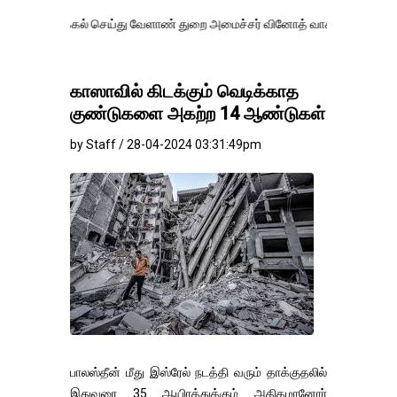
கல் செய்து வேளாண் துறை அமைச்சர் வினோத் வாசித்து வருகிறார். �.
காஸாவில் கிடக்கும் வெடிக்காத
குண்டுகளை அகற்ற 14 ஆண்டுகள்
by Staff / 28-04-2024 03:31:49pm
பாலஸ்தீன் மீது இஸ்ரேல் நடத்தி வரும் தாக்குதலில்
இதுவரை 35 ஆயிரத்துக்கும் அதிகமானோர்