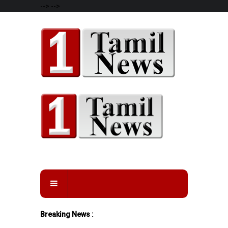
-->
-->
Breaking News :