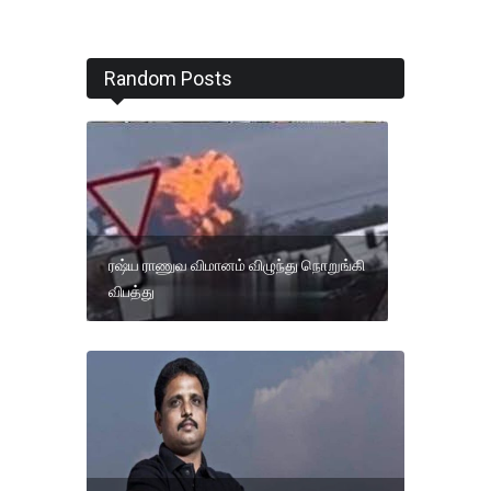
Random Posts
ரஷ்ய ராணுவ விமானம் விழுந்து நொறுங்கி
விபத்து