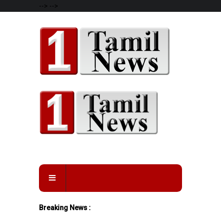
-->
-->
Breaking News :