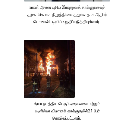
ஈரான் மீதான புதிய இராணுவத் தாக்குதலைத்
தற்காலிகமாக நிறுத்தி வைத்துள்ளதாக அதிபர்
டொனால்ட் டிரம்ப் உறுதிப்படுத்தியுள்ளார் .
ஷ்யா நடத்திய பெரும் ஏவுகணை மற்றும்
ஆளில்லா விமானத் தாக்குதலில்21 பேர்
கொல்லப்பட்டனர்.