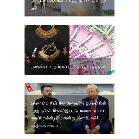
நாட்டுவெடிகுண்டை கடித்த நாய் உடல் சிதறி
பலி!
நகைக்கடன் தள்ளுபடி...அரசு புதிய தகவல்
உக்ரைன்அதிபர் வோலோடிமிர் ஜெலென்ஸ்கி
மற்றும் அமெரிக்கஅதிபர் டொனால்ட் டிரம்ப்
ஞாயிற்றுக்கிழமை அன்று புளோரிடாவில்
சந்திக்க உள்ளனர்.