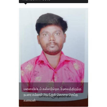
மனைவியிடம் கள்ளத்தொடர்புவைத்திருந்த
நபரை கல்லால் அடித்துக் கொலை செய்த
கணவன்