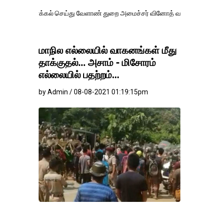
்கல் செய்து வேளாண் துறை அமைச்சர் வினோத் வாசித்து வருகிறார். �.
மாநில எல்லையில் வாகனங்கள் மீது
தாக்குதல்... அசாம் - மிசோரம்
எல்லையில் பதற்றம்...
by Admin / 08-08-2021 01:19:15pm