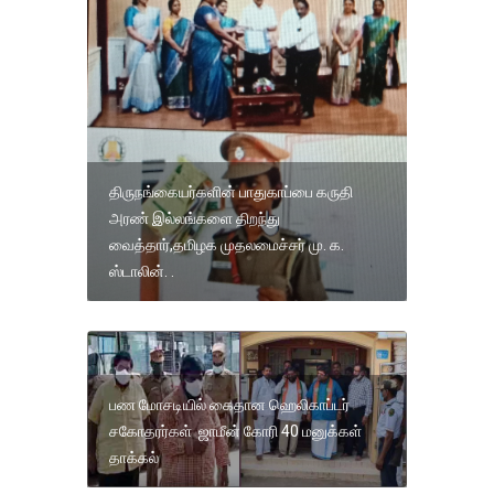
திருநங்கையர்களின் பாதுகாப்பை கருதி
அரண் இல்லங்களை திறந்து
வைத்தார்,தமிழக முதலமைச்சர் மு. க.
ஸ்டாலின். .
பண மோசடியில் கைதான ஹெலிகாப்டர்
சகோதரர்கள் ஜாமீன் கோரி 40 மனுக்கள்
தாக்கல்