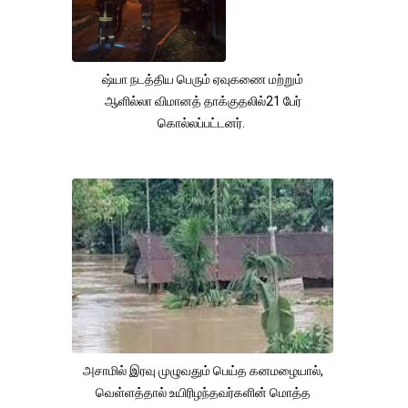
ஷ்யா நடத்திய பெரும் ஏவுகணை மற்றும்
ஆளில்லா விமானத் தாக்குதலில்21 பேர்
கொல்லப்பட்டனர்.
அசாமில் இரவு முழுவதும் பெய்த கனமழையால்,
வெள்ளத்தால் உயிரிழந்தவர்களின் மொத்த