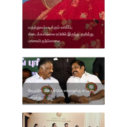
மருத்துவம் படிக்கும் வாய்ப்பு
கிடைக்கவில்லை ரயிலில் இருந்து குதித்து
மாணவி தற்கொலை.
தேமுதிக பொதுச்செயலாளருக்கு எடப்பாடி
வாழ்த்து