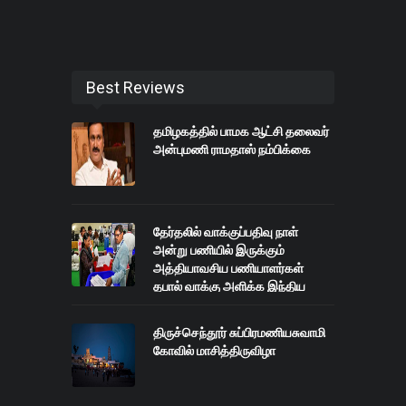
Best Reviews
தமிழகத்தில் பாமக ஆட்சி தலைவர்
அன்புமணி ராமதாஸ் நம்பிக்கை
தேர்தலில் வாக்குப்பதிவு நாள்
அன்று பணியில் இருக்கும்
அத்தியாவசிய பணியாளர்கள்
தபால் வாக்கு அளிக்க இந்திய
தேர்தல் ஆணையம் அனுமதி
திருச்செந்தூர் சுப்பிரமணியசுவாமி
கோவில் மாசித்திருவிழா