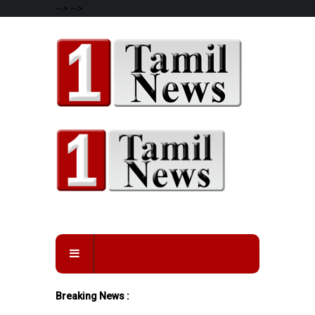
-->
-->
Breaking News :