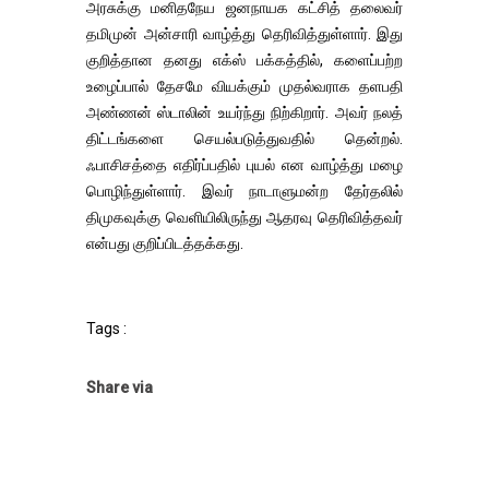
அரசுக்கு மனிதநேய ஜனநாயக கட்சித் தலைவர்
தமிமுன் அன்சாரி வாழ்த்து தெரிவித்துள்ளார். இது
குறித்தான தனது எக்ஸ் பக்கத்தில், களைப்பற்ற
உழைப்பால் தேசமே வியக்கும் முதல்வராக தளபதி
அண்ணன் ஸ்டாலின் உயர்ந்து நிற்கிறார்.‌ அவர் நலத்
திட்டங்களை செயல்படுத்துவதில் தென்றல்.
ஃபாசிசத்தை எதிர்ப்பதில் புயல் என வாழ்த்து மழை
பொழிந்துள்ளார். இவர் நாடாளுமன்ற தேர்தலில்
திமுகவுக்கு வெளியிலிருந்து ஆதரவு தெரிவித்தவர்
என்பது குறிப்பிடத்தக்கது.
Tags :
Share via