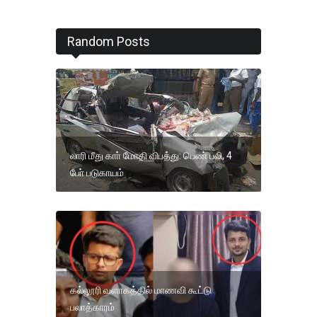
Random Posts
லாரி மீது காா் மோதி விபத்து: பெண் பலி, 4
போ் படுகாயம்
கல்லூரி வளாகத்தில் மாணவி கூட்டு
பலாத்காரம்