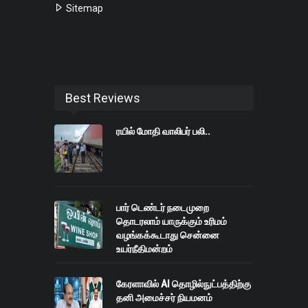
Sitemap
Best Reviews
ரயில் மோதி வாலிபர் பலி..
பார் டெண்டர் நடைமுறை
தொடரலாம் யாருக்கும் உரிமம்
வழங்கக்கூடாது சென்னை
உயர்நீதிமன்றம்
கேரளாவில் AI தொழில்நுட்பத்திற்கு
தனி அமைச்சர் நியமனம்