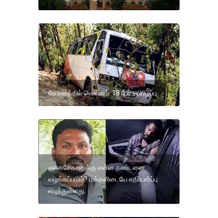
நேபாளத்தில் வெள்ளம்: 18 பேர் உயிரிழப்பு
ஞானசேகரனுக்கு என்ன தண்டனை
வழங்கப்படும்? மக்களிடையே எதிர்பார்ப்பு
எழுந்துள்ளது.