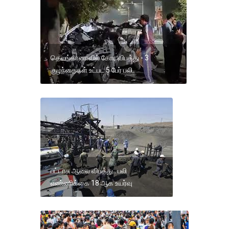
தெலங்கானாவில் கோர விபத்து - 3
குழந்தைகள் உட்பட 5 பேர் பலி
பட்டாசு ஆலை விபத்து.. பலி
எண்ணிக்கை 18 ஆக உயர்வு