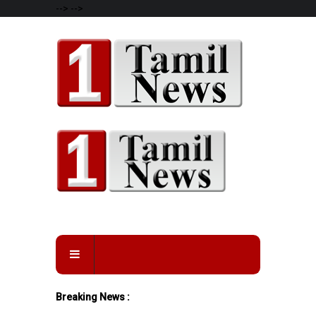
-->
-->
Breaking News :