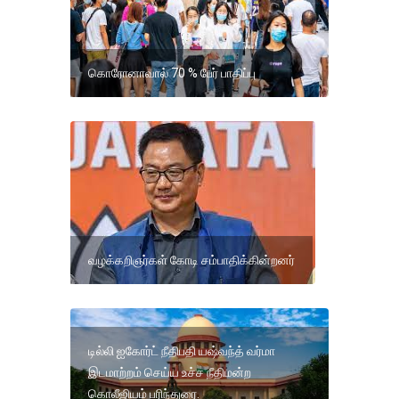
கொரோனாவால் 70 % பேர் பாதிப்பு
வழக்கறிஞர்கள் கோடி சம்பாதிக்கின்றனர்
டில்லி ஐகோர்ட் நீதிபதி யஷ்வந்த் வர்மா
இடமாற்றம் செய்ய உச்ச நீதிமன்ற
கொலீஜியம் பரிந்துரை.