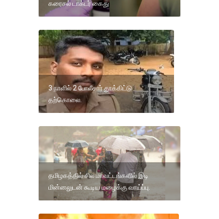
கரைசல் டாக்டர் கைது
3 நாளில் 2 போலீசார் தூக்கிட்டு
தற்கொலை.
தமிழகத்தில் சில மாவட்டங்களில் இடி
மின்னலுடன் கூடிய மழைக்கு வாய்ப்பு.