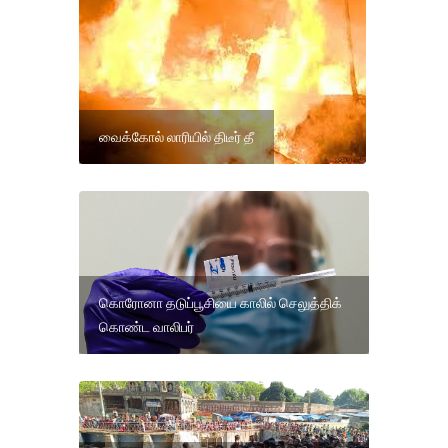
வைக்கோல் லாரியில் திடீர் தீ
கொரோனா தடுப்பூசியை காலில் செலுத்திக்
கொண்ட வாலிபர்