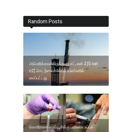
Random Posts
அமெரிக்காவிலிருந்து ஜி சட், என் 2 [G sat
n2] செயற்கைக்கோள் விண்ணில்
ஏவப்பட்டது..
கொரோனா தடுப்பூசிக்கு பதிலாக உப்புக்