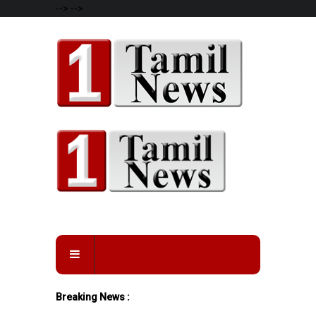
-->
-->
Breaking News :