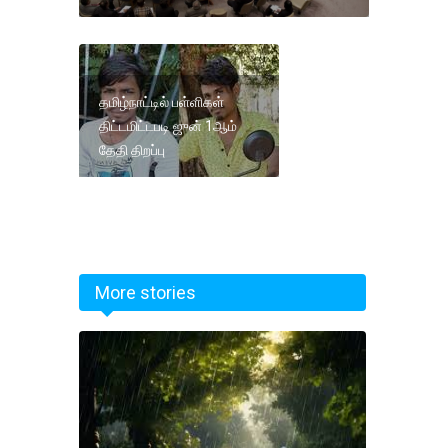
தமிழ்நாட்டில் பள்ளிகள்
திட்டமிட்டபடி ஜுன் 1ஆம்
தேதி திறப்பு
More stories