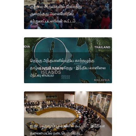
குற்றால அருவிகளில் நீர்வரத்து
குறைந்தது.அலைமோதிய
சுற்றுலாப்பயணிகள் கூட்டம்.
தெற்கு அந்தமானில் புதிய காற்றழுத்த
தாழ்வு பகுதி உருவாகிறது - இந்திய வானிலை
ஆய்வு மையம்
ஐ.நா. பாதுகாப்பு கவுன்சில் கூட்டம்... இந்தியா
தலைமையில் நடைபெறுகிறது...