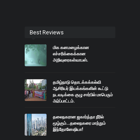
Best Reviews
மிக கனமழைக்கான
எச்சரிக்கைக்கான
அறிவுரைகள்வாபஸ்.
தமிழ்நாடு தொடக்கக்கல்வி
ஆசிரியர் இயக்கங்களின் கூட்டு
நடவடிக்கை குழு சார்பில் மாபெரும்
ஆர்ப்பாட்டம்.
தலைநகரான ஜகார்த்தா நீரில்
மூழ்கும்...தலைநகரை மாற்றும்
இந்தோனேஷியா!