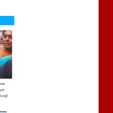
சனை
ிமுக
மொழி