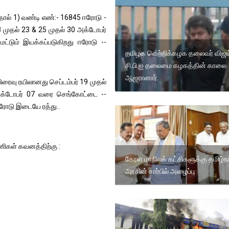
பதால் 1) வண்டி எண்:- 16845 ஈரோடு -
8 முதல் 23 & 25 முதல் 30 அக்டோபர்
்டும் இயக்கப்படுகிறது ஈரோடு --
தமிழக வெற்றிக்கழக தலைவர் விஜய
சி.பி.ஐ தலைமை கழகத்தின் காலை
ஆஜரானார்.
ரைவு ரயிலானது செப்டம்பர் 19 முதல்
 அக்டோபர் 07 வரை செங்கோட்டை --
ஈரோடு இடையே ரத்து..
ணிகள் கவனத்திற்கு :
கேரள மாநிலக் கட்சிகளுக்கு தமிழ்ந
அரசின் சார்பில் அழைப்பு