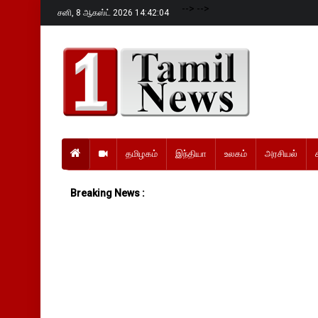
-->
-->
சனி,
8 ஆகஸ்ட் 2026 14:42:05
தமிழகம்
இந்தியா
உலகம்
அரசியல்
Breaking News :