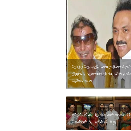
தோற்ற தொகுதிகளை குறிவைக்கும
திமுக.. முதலமைச்சர் ஸ்டாலின் முக
ஆலோசனை
கட்டுப்பாட்டை இழந்த கார் சாலையில
சென்றார் மீடியனில் விபத்து