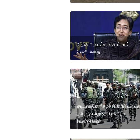
அதிஷி அமைச்சரவை பட்டியல்
வெளியானது.
குடியரசுதின நிகழ்ச்சி நேரில் வரு
தவிர்க்குமாறு -தமிழக அரசு
வேண்டுகோள்