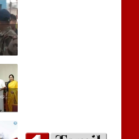
்
ாடு