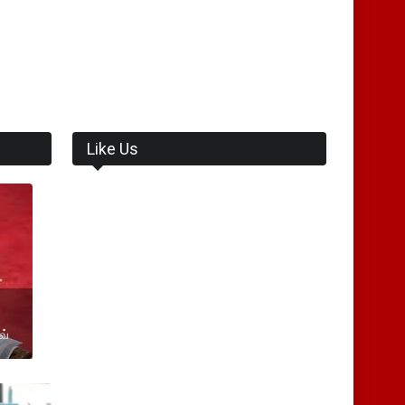
Like Us
வ்