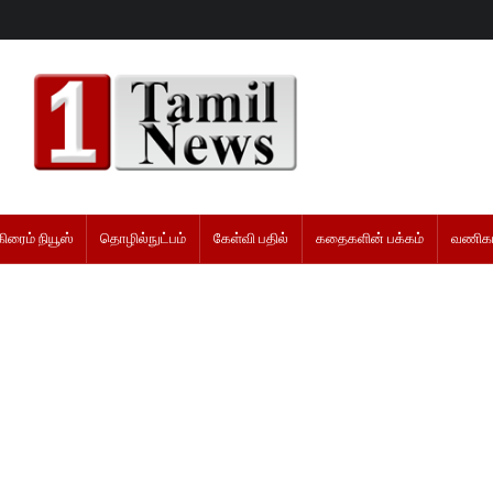
கிரைம் நியூஸ்
தொழில்நுட்பம்
கேள்வி பதில்
கதைகளின் பக்கம்
வணிகம