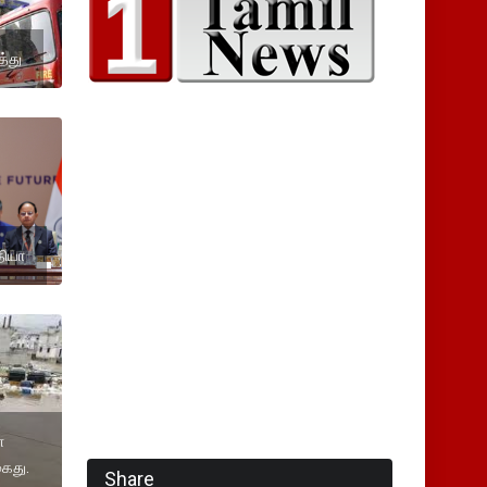
த்து
தியா
ை
கைது.
Share