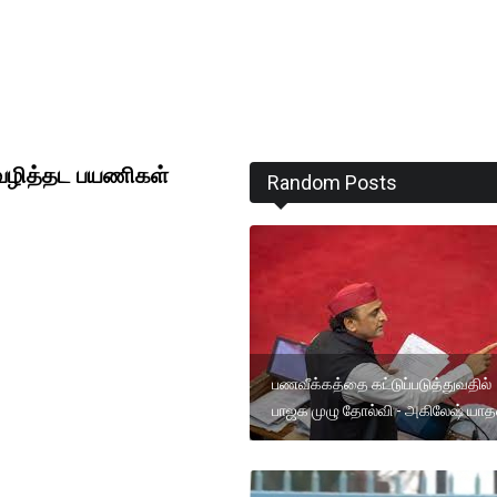
 வழித்தட பயணிகள்
Random Posts
பணவீக்கத்தை கட்டுப்படுத்துவதில்
பாஜக முழு தோல்வி - அகிலேஷ் யாத