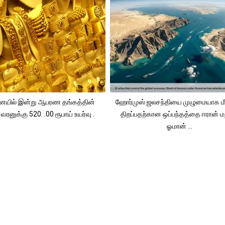
யில் இன்று ஆபரண தங்கத்தின்
ஹோர்முஸ் ஜலசந்தியை முழுமையாக மீ
ரனுக்கு 520. .00 ரூபாய் உயர்வு .
திறப்பதற்கான ஒப்பந்தத்தை ஈரான் மற
ஓமான் ...