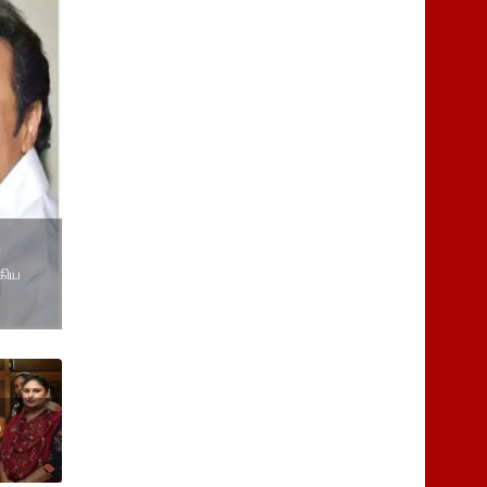
்
்கிய
்