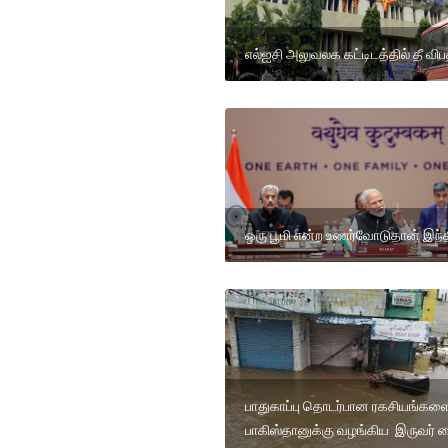
எல்ஐசி அலுவலக கட்டிடத்தில் தீ விப
ஒரு பூமி என்ற உணர்வோடுதான் இந்
பாதுகாப்பு தொடர்பான ரகசியங்கள
பாகிஸ்தானுக்கு வழங்கிய இருவர் 