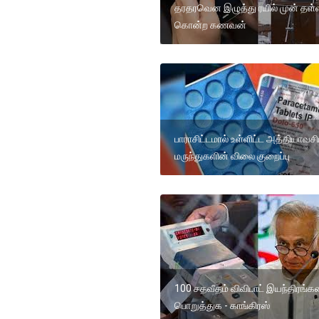
தரதரவென இழுத்து ரயில் முன் தள்
கொன்ற கணவன்
பாராசிட்டமால் உள்ளிட்ட அத்தியாவச
மருந்துகளின் விலை குறைப்பு
100 சதவீதம் விவிபாட் இயந்திரங்
பொறுத்துக - காங்கிரஸ்