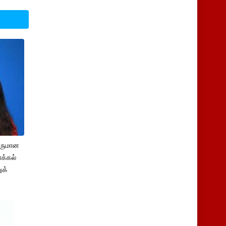
சருமான
க்கல்
ுக்