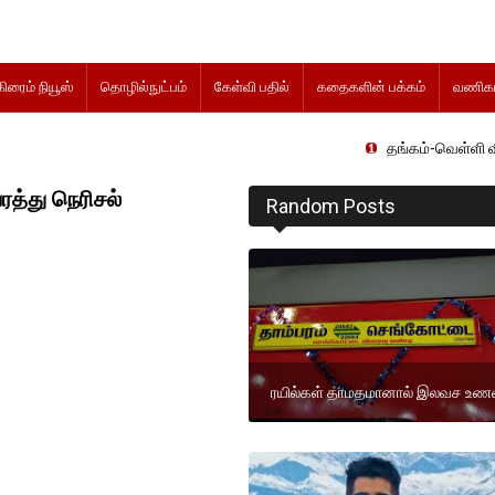
கிரைம் நியூஸ்
தொழில்நுட்பம்
கேள்வி பதில்
கதைகளின் பக்கம்
வணிகம
தங்கம்-வெள்ளி விலை மாற்றமி
த்து நெரிசல்
Random Posts
ரயில்கள் தாமதமானால் இலவச உண