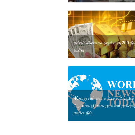
தங்கம் விலை சவரனுக்கு ரூ.200 திடீ
உயர்வு
40-வது நாள்களாக நீடித்த அமெரிக
அரசாங்க நிர்வாக முடக்கம் முடிவுக்
வரக்கூடும்..