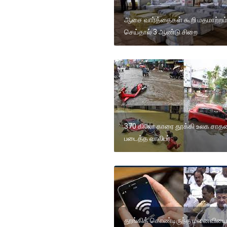
ஆசை வார்த்தைகள் கூறி மதமாற்றம
செய்தால் 3 ஆண்டு சிறை
370 கிலோ காரை தூக்கி உலக சா
படைத்த வாலிபர்
தூங்கிக் கொண்டிருந்த மனைவிய