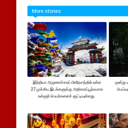
More stories
இந்தியா அருணாச்சலப் பிரதேசத்தில் உள்ள
மூன்று
27 முக்கிய இடங்களுக்கு அதிகாரப்பூர்வமாக
பெய்ய
உள்ளூர் பெயர்களைச் சூட்டியுள்ளது .