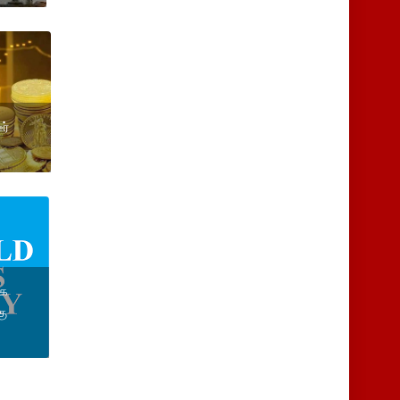
ர்
்க
கு