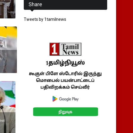
ளி
Share
Tweets by 1tamilnews
ிய
களை