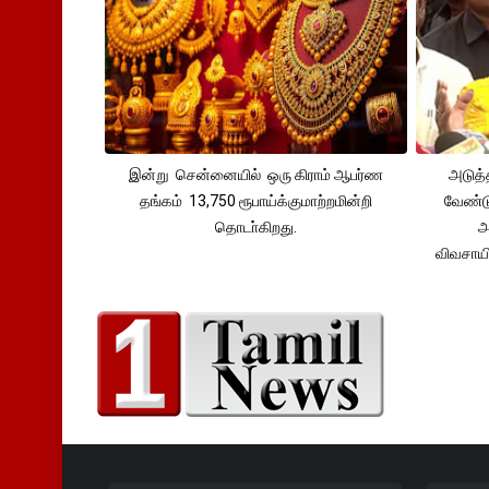
இன்று சென்னையில் ஒரு கிராம் ஆபர்ண
அடுத்
தங்கம் 13,750 ரூபாய்க்குமாற்றமின்றி
வேண்டு
தொடா்கிறது.
அ
விவசாய