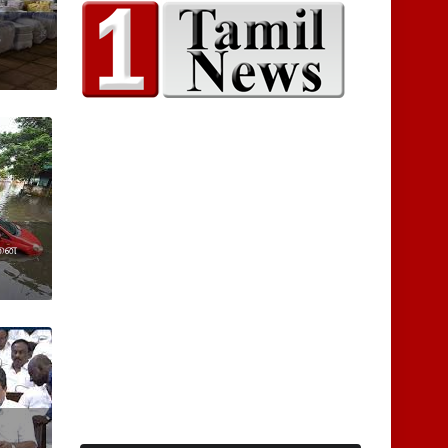
்
தனை
ை