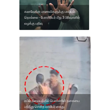
கலாஷேத்ரா மாணவிகளுக்கு பாலியல்
தொல்லை - பேராசிரியர் மீது 3 பிரிவுகளில்
வழக்கு பதிவு
ரயில் நிலையத்தில் பெண்ணின் நகையை
பறித்து சென்ற வாலிபர் கைது.