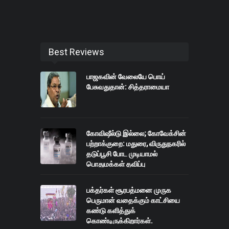
Best Reviews
பாஜகவின் வேலையே பொய்
பேசுவதுதான்: சித்தராமையா
கோவிஷீல்டு இல்லை; கோவேக்சின்
பற்றாக்குறை: மதுரை, விருதுநகரில்
தடுப்பூசி போட முடியாமல்
பொதுமக்கள் தவிப்பு
பக்தர்கள் சூரபத்மனை முருக
பெருமான் வதைக்கும் காட்சியை
கண்டு களித்துக்
கொண்டிருக்கிறார்கள்.