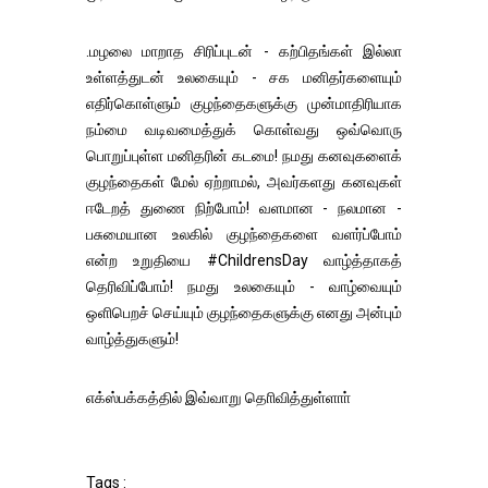
.மழலை மாறாத சிரிப்புடன் - கற்பிதங்கள் இல்லா
உள்ளத்துடன் உலகையும் - சக மனிதர்களையும்
எதிர்கொள்ளும் குழந்தைகளுக்கு முன்மாதிரியாக
நம்மை வடிவமைத்துக் கொள்வது ஒவ்வொரு
பொறுப்புள்ள மனிதரின் கடமை! நமது கனவுகளைக்
குழந்தைகள் மேல் ஏற்றாமல், அவர்களது கனவுகள்
ஈடேறத் துணை நிற்போம்! வளமான - நலமான -
பசுமையான உலகில் குழந்தைகளை வளர்ப்போம்
என்ற உறுதியை
#ChildrensDay
வாழ்த்தாகத்
தெரிவிப்போம்! நமது உலகையும் - வாழ்வையும்
ஒளிபெறச் செய்யும் குழந்தைகளுக்கு எனது அன்பும்
வாழ்த்துகளும்!
எக்ஸ்பக்கத்தில் இவ்வாறு தொிவித்துள்ளாா்
Tags :