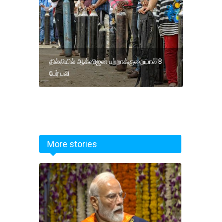
தில்லியில் ஆக்ஸிஜன் பற்றாக்குறையால் 8
பேர் பலி
More stories