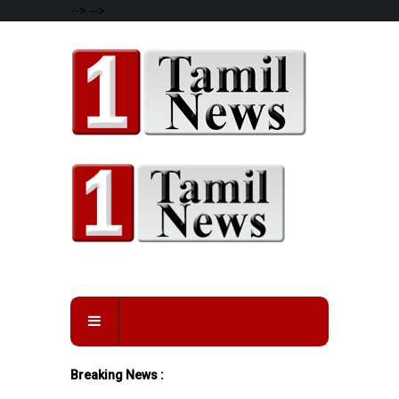
-->
-->
Breaking News :