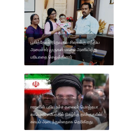
பூலித்தேவர் திருவுருவ சிலைக்கு மத்திய
அமைச்சர் முருகன் மாலை அணிவித்து
மரியாதை செலுத்தினார்
ஈரானின் புதிய உச்ச தலைவர் மொஜ்தபா
காமெனி சமீபத்தில் நிகழ்ந்த தாக்குதலில்
காயம் அடைந்துள்ளதாக தெரிகிறது.