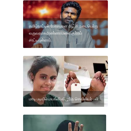
தமிழ்நாட்டில் மோசமான ஆட்சி நடைபெற்று
வருவதாகஅண்ணாமலை குற்றம்
சாட்டியுள்ளார்.
மாடி படியில் மயங்கி விழுந்த செவிலியர் பலி