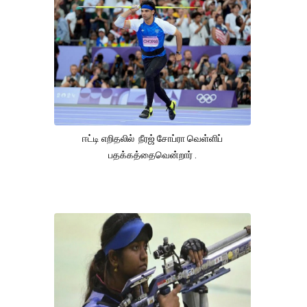
ஈட்டி எறிதலில் நீரஜ் சோப்ரா வெள்ளிப்
பதக்கத்தைவென்றார் .