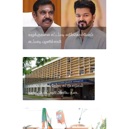
வழக்குகளை சட்டப்படி எதிர்கொள்வோம்:
எடப்பாடி பழனிச்சாமி
பாலிடெக்னிக் தேர்வு கட்டுபாடுகள்
நகை, பெல்ட், ஷூ அணிய தடை