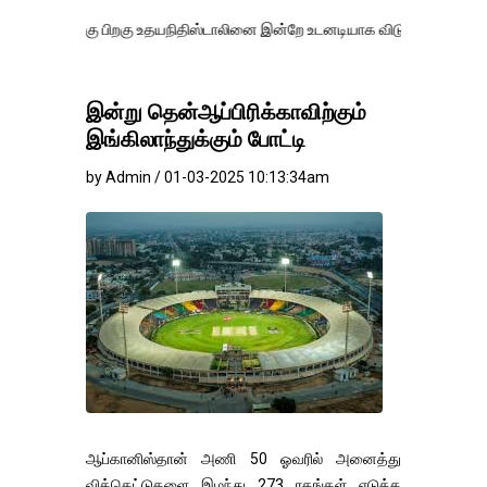
ு பிறகு உதயநிதிஸ்டாலினை இன்றே உடனடியாக விடுவிக்கப்பட வேண்.
எதிர்
இன்று தென்ஆப்பிரிக்காவிற்கும்
இங்கிலாந்துக்கும் போட்டி
by Admin / 01-03-2025 10:13:34am
ஆப்கானிஸ்தான் அணி 50 ஓவரில் அனைத்து
விக்கெட்டுகளை இழந்து 273 ரகங்கள் எடுத்த