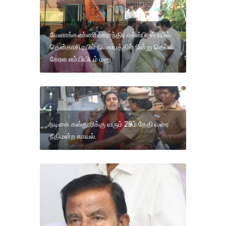
வேளாங்கண்ணி வாராந்திர எக்ஸ்பிரஸ் ரயில்
தென்காசி ரயில் நிலையத்தில் நின்று செல்ல
கேரள எம்.பியிடம் மனு.
நடிகை கஸ்தூரிக்கு வரும் 29ம் தேதி வரை
நீதிமன்ற காவல்.