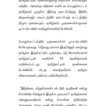
தமிழ்நாட்டின் உரிமைகளுக்கு எதிராகச் செயல்படும்
மத்திய அரசுக்கு எதிரான கண்டன பொதுக்கூட்டம்
தமிழ்நாடு முழுக்க இன்று நடைபெற்றது. இதில்,
திருவள்ளூர் மாவட்டத்தில் நடைபெற்ற கூட்டத்தில்,
திமுக தலைவரும், தமிழ்நாடு முதலமைச்சருமான
மு.க.ஸ்டாலின் கலந்துகொண்டு பேசினார்.
பொதுக்கூட்டத்தில் முதலமைச்சர் மு.க.ஸ்டாலின்
பேசியதாவது; "வீழ்வது நாமாக இருப்பினும் வாழ்வது
தமிழாக இருக்கட்டும். முந்தைய ஆட்சியாளர்களால்
தமிழ்நாட்டின் வளர்ச்சி 10 ஆண்டுகாலம்
பாதிக்கப்பட்டது. தமிழ்நாட்டின் நலன்களை
டெல்லியில் அடகு வைத்தார்கள். தமிழக
உரிமைகளைப் பறிக்கப் பார்க்கிறார்கள்.
“இந்தியை ஏற்றுகொண்டால் நிதி தருவேன் என்று
சொல்கிற அராஜகம் இருக்க முடியுமா?. தமிழர்களை
அராஜகவாதிகள் என்று சொன்ன தர்மேந்திர
பிரதானை அரை மணி நேரத்தில் மன்னிப்பு கேட்க