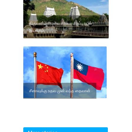
திருவண்ணாமலை கிரிவல சிறப்பு ரயில்
இயக்கம்.
சீனாவுக்கு உதவ முன் வந்த தைவான்