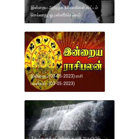
இன்றைய அதிமுக நிர்வாகிகள் கூட்டம்
செல்லாது: ஓ.பன்னீர்செல்வம்
இன்றைய (03-05-2023) ராசி
பலன்கள்- (03-05-2023)
7 நாட்களுக்குப்பின்னர் சுருளி அருவியில்