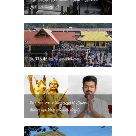
குளிக்க அனுமதி.
ரூ.315.46 கோடி காணிக்கை
வேட்கையை விதைத்தவர்" தீரனை
நினைவுகூர்ந்த தவெக விஜய்