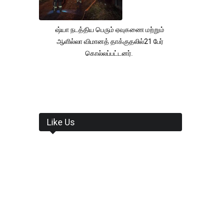
ஷ்யா நடத்திய பெரும் ஏவுகணை மற்றும்
ஆளில்லா விமானத் தாக்குதலில்21 பேர்
கொல்லப்பட்டனர்.
Like Us