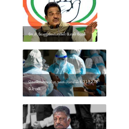
கே.சி.வேணுகோபாலின் போன் ஹேக்
கொரோனாவுக்கு உலக அளவில் 6,313,278
பேர் பலி