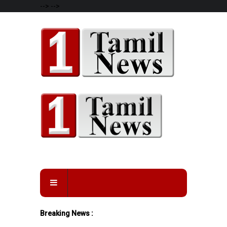
-->
-->
Breaking News :